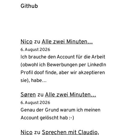
Github
(öffnet
in
neuem
Tab)
Nico
zu
Alle zwei Minuten…
6. August 2026
Ich brauche den Account für die Arbeit
(obwohl ich Bewerbungen per LinkedIn
Profil doof finde, aber wir akzeptieren
sie), habe…
Søren
zu
Alle zwei Minuten…
6. August 2026
Genau der Grund warum ich meinen
Account gelöscht hab :-)
Nico
zu
Sprechen mit Claudio,