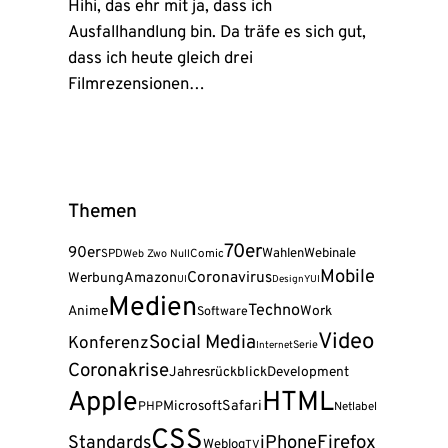
Hihi, das ehr mit ja, dass ich
Ausfallhandlung bin. Da träfe es sich gut,
dass ich heute gleich drei
Filmrezensionen…
Themen
70er
90er
Wahlen
Webinale
SPD
Web Zwo Null
Comic
Mobile
Coronavirus
Amazon
Werbung
UI
Design
YUI
Medien
Techno
Anime
Work
Software
Video
Social Media
Konferenz
Serie
Internet
Coronakrise
Jahresrückblick
Development
Apple
HTML
Safari
Microsoft
PHP
Netlabel
CSS
Firefox
Standards
iPhone
Weblog
TV