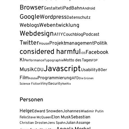
Browser
iPad
Bahn
Gestaltet
Android
Google
Wordpress
Datenschutz
Webentwicklung
Weblogs
Webdesign
A11Y
Podcast
Couchblog
Twitter
Projektmanagement
Politik
House
considered harmful
Facebook
iOS
KI
Motto des Tages
Performance
Typographie
FDP
Javascript
Musik
CDU
Usability
80er
Film
Programmierung
AFD
Adobe
Die Grünen
Vinyl
Security
Science Fiction
Netflix
Personen
Helge
Edward Snowden
Johannes
Wladimir Putin
Sebastian
Elon Musk
Felix
Steve McQueen
Julian Assange
Christian Drosten
Jens Spahn