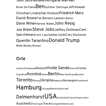
Angela Merkel
Jason Santa Maria
Marc
Ben
Jeff Atwood
Brian De Palma
Günther Oettinger
Friedrich Merz
Christian Lindner
Ian Hickson
David Bowie
Tim Berners Lee
Hark Bohm
John Resig
Dave Winer
Hannes Wader
Steve Jobs
Joe Biden
Cem
Jeffrey Zeldman
Sam Altman
Cory Doctorow
Armin Laschet
Max Goldt
Donald Trump
Quentin Tarantino
Millie Bobby Brown
Orte
Hvide Sande
Rostock
Cismar
Lesbos
Schwansee
Amrum
Berlin
Reinfeld
Irland
Kiel
Italien
New York
Island
Boston
Toronto
Ukraine
Norwegen
Ålborg
Wakenitz
Frankreich
Hamburg
Chicago
Benthullen
Israel
USA
Delmenhorst
Australien
Fukushima
London
Auschwitz
Trave
Thüringen
Solingen
Kellenhusen