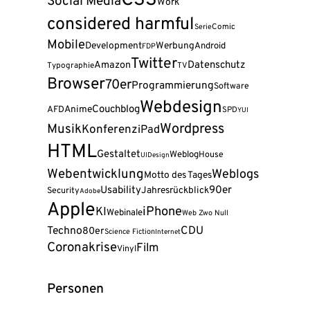
CSS
Social Media
Work
considered harmful
Serie
Comic
Mobile
Development
Werbung
Android
FDP
Twitter
Amazon
Datenschutz
Typographie
TV
Browser
70er
Programmierung
Software
Webdesign
Couchblog
AFD
Anime
SPD
YUI
Wordpress
Musik
Konferenz
iPad
HTML
Gestaltet
Weblog
House
UI
Design
Webentwicklung
Weblogs
Motto des Tages
90er
Usability
Jahresrückblick
Security
Adobe
Apple
iPhone
KI
Webinale
Web Zwo Null
Techno
CDU
80er
Science Fiction
Internet
Coronakrise
Film
Vinyl
Personen