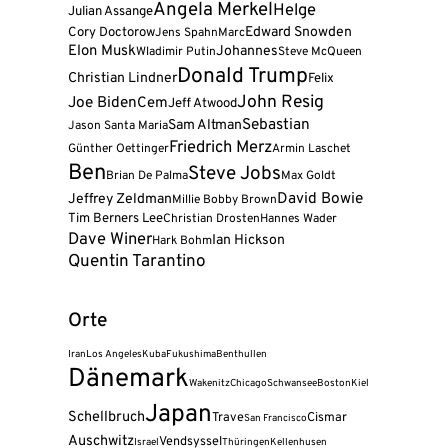
Angela Merkel
Helge
Julian Assange
Cory Doctorow
Edward Snowden
Jens Spahn
Marc
Elon Musk
Johannes
Wladimir Putin
Steve McQueen
Donald Trump
Christian Lindner
Felix
John Resig
Joe Biden
Cem
Jeff Atwood
Sebastian
Sam Altman
Jason Santa Maria
Friedrich Merz
Günther Oettinger
Armin Laschet
Ben
Steve Jobs
Brian De Palma
Max Goldt
David Bowie
Jeffrey Zeldman
Millie Bobby Brown
Tim Berners Lee
Christian Drosten
Hannes Wader
Dave Winer
Ian Hickson
Hark Bohm
Quentin Tarantino
Orte
Iran
Los Angeles
Kuba
Fukushima
Benthullen
Dänemark
Wakenitz
Chicago
Schwansee
Boston
Kiel
Japan
Schellbruch
Trave
Cismar
San Francisco
Auschwitz
Vendsyssel
Israel
Thüringen
Kellenhusen