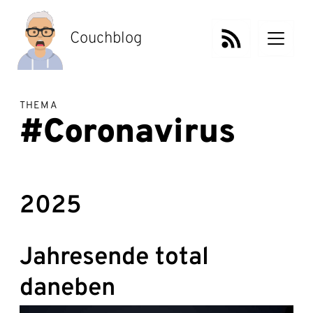
Zum
Inhalt
springen
Couchblog
THEMA
#Coronavirus
2025
Jahresende total
daneben