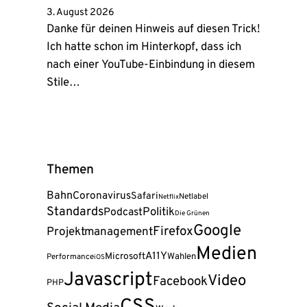
3. August 2026
Danke für deinen Hinweis auf diesen Trick!
Ich hatte schon im Hinterkopf, dass ich
nach einer YouTube-Einbindung in diesem
Stile…
Themen
Bahn
Coronavirus
Safari
Netlabel
Netflix
Standards
Politik
Podcast
Die Grünen
Google
Firefox
Projektmanagement
Medien
A11Y
Microsoft
Wahlen
Performance
iOS
Javascript
Video
Facebook
PHP