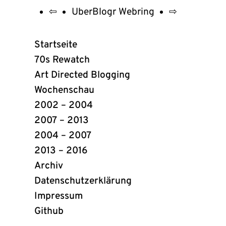
⇦
UberBlogr Webring
⇨
UberBlogr
Webring
Startseite
Links
70s Rewatch
Art Directed Blogging
Wochenschau
2002 – 2004
2007 – 2013
2004 – 2007
2013 – 2016
Archiv
Datenschutzerklärung
Impressum
Github
(öffnet