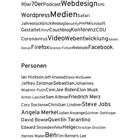
Webdesign
70er
90er
Podcast
SPD
Medien
Wordpress
Safari
Jahresrückblick
Weblog
Microsoft
Security
PHP
Konferenz
CDU
Gestaltet
Couchblog
Vinyl
Video
Webentwicklung
Coronavirus
Adobe
Firefox
Facebook
Webinale
Science Fiction
Design
Personen
Ian Hickson
Jeff Atwood
Steve McQueen
Sebastian
Jeffrey Zeldman
Johannes
Joe Biden
Cem
Elon Musk
Wladimir Putin
Friedrich Merz
Sam Altman
Armin Laschet
Steve Jobs
Cory Doctorow
Christian Lindner
Angela Merkel
Julian Assange
Günther Oettinger
Quentin Tarantino
David Bowie
Helge
Edward Snowden
Felix
Christian Drosten
Ben
Tim Berners Lee
Hannes Wader