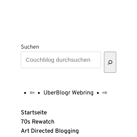
Suchen
⇦
UberBlogr Webring
⇨
UberBlogr
Webring
Startseite
Links
70s Rewatch
Art Directed Blogging