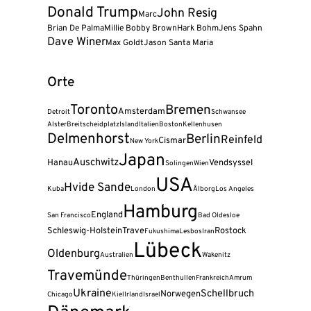
Donald Trump
John Resig
Marc
Brian De Palma
Millie Bobby Brown
Hark Bohm
Jens Spahn
Dave Winer
Max Goldt
Jason Santa Maria
Orte
Toronto
Bremen
Amsterdam
Detroit
Schwansee
Alster
Breitscheidplatz
Island
Italien
Boston
Kellenhusen
Delmenhorst
Berlin
Reinfeld
Cismar
New York
Japan
Auschwitz
Hanau
Vendsyssel
Solingen
Wien
USA
Hvide Sande
Kuba
London
Ålborg
Los Angeles
Hamburg
England
San Francisco
Bad Oldesloe
Schleswig-Holstein
Trave
Rostock
Fukushima
Lesbos
Iran
Lübeck
Oldenburg
Australien
Wakenitz
Travemünde
Thüringen
Benthullen
Frankreich
Amrum
Ukraine
Schellbruch
Norwegen
Chicago
Kiel
Irland
Israel