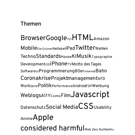
Themen
HTML
Browser
Google
Amazon
YUI
Twitter
Mobile
iPad
Wahlen
Netlabel
Die Grünen
Musik
Standards
KI
Techno
House
Typographie
iPhone
Development
Motto des Tages
TV
iOS
Programmierung
Bahn
80er
Software
UI
Internet
Coronakrise
Projektmanagement
AFD
Politik
Work
Android
Werbung
Serie
Performance
FDP
Javascript
Weblogs
Film
A11Y
Comic
CSS
Social Media
Datenschutz
Usability
Apple
Anime
considered harmful
Web Zwo Null
Netflix