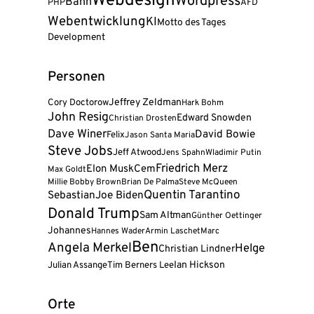
Webdesign
Wordpress
Bahn
AFD
PHP
Webentwicklung
KI
Motto des Tages
Development
Personen
Cory Doctorow
Jeffrey Zeldman
Hark Bohm
John Resig
Edward Snowden
Christian Drosten
Dave Winer
David Bowie
Felix
Jason Santa Maria
Steve Jobs
Jeff Atwood
Jens Spahn
Wladimir Putin
Friedrich Merz
Elon Musk
Cem
Max Goldt
Millie Bobby Brown
Brian De Palma
Steve McQueen
Quentin Tarantino
Sebastian
Joe Biden
Donald Trump
Sam Altman
Günther Oettinger
Johannes
Hannes Wader
Armin Laschet
Marc
Ben
Angela Merkel
Helge
Christian Lindner
Julian Assange
Tim Berners Lee
Ian Hickson
Orte