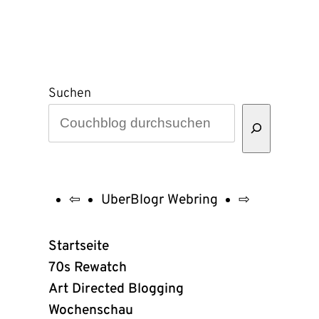
Suchen
⇦
UberBlogr Webring
⇨
UberBlogr
Webring
Startseite
Links
70s Rewatch
Art Directed Blogging
Wochenschau