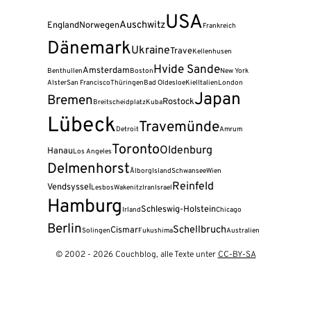
USA
Auschwitz
England
Norwegen
Frankreich
Dänemark
Ukraine
Trave
Kellenhusen
Hvide Sande
Amsterdam
Benthullen
Boston
New York
Alster
San Francisco
Thüringen
Bad Oldesloe
Kiel
Italien
London
Japan
Bremen
Rostock
Breitscheidplatz
Kuba
Lübeck
Travemünde
Detroit
Amrum
Toronto
Oldenburg
Hanau
Los Angeles
Delmenhorst
Ålborg
Island
Schwansee
Wien
Reinfeld
Vendsyssel
Lesbos
Wakenitz
Iran
Israel
Hamburg
Schleswig-Holstein
Irland
Chicago
Berlin
Schellbruch
Cismar
Solingen
Fukushima
Australien
© 2002 - 2026 Couchblog, alle Texte unter
CC-BY-SA