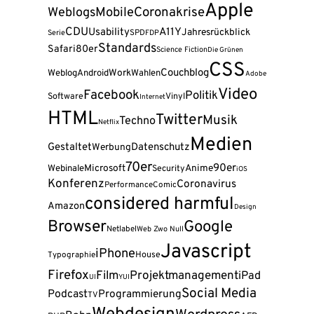
Apple
Coronakrise
Weblogs
Mobile
CDU
A11Y
Usability
Jahresrückblick
Serie
SPD
FDP
Standards
Safari
80er
Science Fiction
Die Grünen
CSS
Couchblog
Weblog
Android
Work
Wahlen
Adobe
Video
Facebook
Politik
Software
Vinyl
Internet
HTML
Twitter
Musik
Techno
Netflix
Medien
Gestaltet
Datenschutz
Werbung
70er
90er
Webinale
Microsoft
Anime
Security
iOS
Konferenz
Coronavirus
Performance
Comic
considered harmful
Amazon
Design
Browser
Google
Netlabel
Web Zwo Null
Javascript
iPhone
House
Typographie
Firefox
Film
Projektmanagement
iPad
UI
YUI
Social Media
Podcast
Programmierung
TV