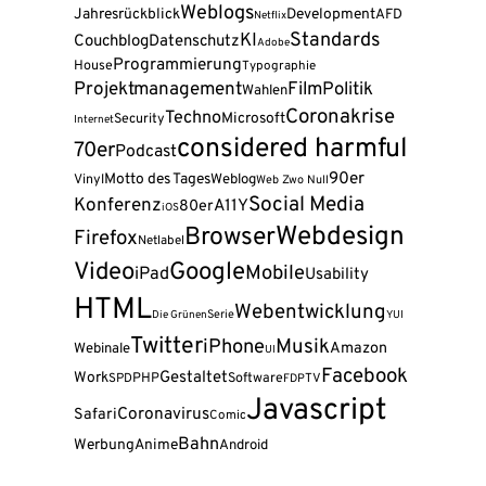
Weblogs
Jahresrückblick
Development
AFD
Netflix
Standards
KI
Couchblog
Datenschutz
Adobe
Programmierung
House
Typographie
Projektmanagement
Film
Politik
Wahlen
Coronakrise
Techno
Microsoft
Security
Internet
considered harmful
70er
Podcast
90er
Motto des Tages
Weblog
Vinyl
Web Zwo Null
Social Media
Konferenz
A11Y
80er
iOS
Webdesign
Browser
Firefox
Netlabel
Video
Google
Mobile
iPad
Usability
HTML
Webentwicklung
Serie
Die Grünen
YUI
Twitter
Musik
iPhone
Amazon
Webinale
UI
Facebook
Gestaltet
Work
PHP
Software
SPD
FDP
TV
Javascript
Coronavirus
Safari
Comic
Bahn
Werbung
Anime
Android