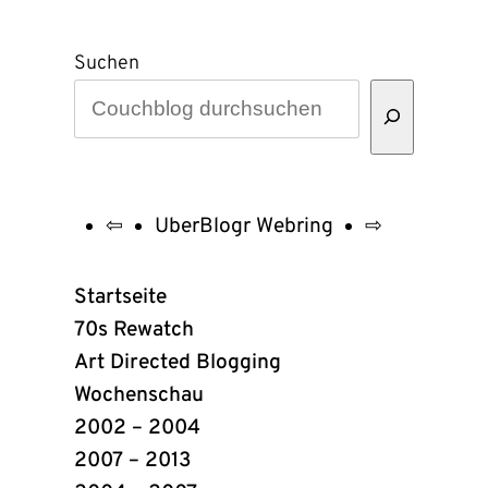
Suchen
⇦
UberBlogr Webring
⇨
UberBlogr
Webring
Startseite
Links
70s Rewatch
Art Directed Blogging
Wochenschau
2002 – 2004
2007 – 2013