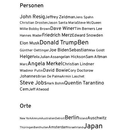
Personen
John Resig
Jeffrey Zeldman
Jens Spahn
Christian Drosten
Jason Santa Maria
Steve McQueen
Dave Winer
Tim Berners Lee
Millie Bobby Brown
Friedrich Merz
Edward Snowden
Hannes Wader
Donald Trump
Ben
Elon Musk
Joe Biden
Sebastian
Günther Oettinger
Max Goldt
Helge
Felix
Julian Assange
Ian Hickson
Sam Altman
Angela Merkel
Christian Lindner
Marc
David Bowie
Cory Doctorow
Wladimir Putin
Johannes
Brian De Palma
Armin Laschet
Steve Jobs
Quentin Tarantino
Hark Bohm
Cem
Jeff Atwood
Orte
Berlin
Auschwitz
New York
Amrum
Australien
Detroit
Island
Japan
Amsterdam
Thüringen
Benthullen
Israel
Irland