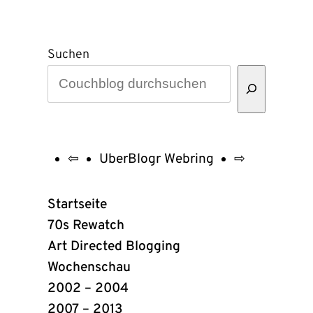
Suchen
⇦
UberBlogr Webring
⇨
UberBlogr
Webring
Startseite
Links
70s Rewatch
Art Directed Blogging
Wochenschau
2002 – 2004
2007 – 2013