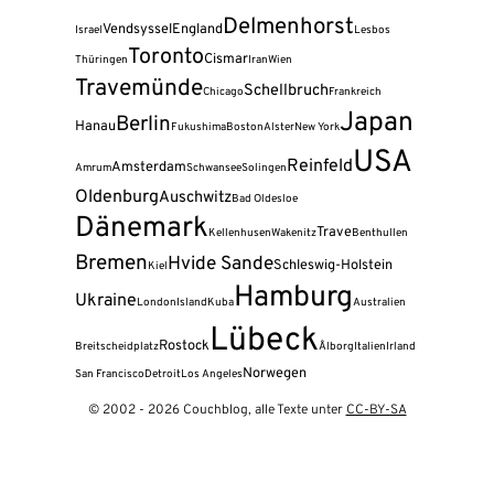
Delmenhorst
Vendsyssel
England
Israel
Lesbos
Toronto
Cismar
Thüringen
Iran
Wien
Travemünde
Schellbruch
Chicago
Frankreich
Japan
Berlin
Hanau
Fukushima
Boston
Alster
New York
USA
Reinfeld
Amsterdam
Amrum
Schwansee
Solingen
Oldenburg
Auschwitz
Bad Oldesloe
Dänemark
Trave
Kellenhusen
Wakenitz
Benthullen
Bremen
Hvide Sande
Schleswig-Holstein
Kiel
Hamburg
Ukraine
London
Island
Kuba
Australien
Lübeck
Rostock
Breitscheidplatz
Ålborg
Italien
Irland
Norwegen
San Francisco
Detroit
Los Angeles
© 2002 - 2026 Couchblog, alle Texte unter
CC-BY-SA