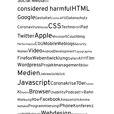
Social Media
YUI
HTML
considered harmful
Google
Gestaltet
Datenschutz
AFD
Comic
CSS
Coronavirus
Techno
iPad
House
FDP
Apple
Twitter
Couchblog
Microsoft
Mobile
Weblogs
CDU
Security
Performance
Video
Wahlen
Android
Development
Typographie
Firefox
Webentwicklung
Film
A11Y
Safari
Wordpress
Projektmanagement
80er
Medien
Jahresrückblick
Javascript
Coronakrise
70er
Adobe
Browser
KI
Podcast
Bahn
Usability
TV
Netflix
Facebook
90er
Amazon
Werbung
Anime
SPD
iPhone
Konferenz
Programmierung
Netlabel
Webdesign