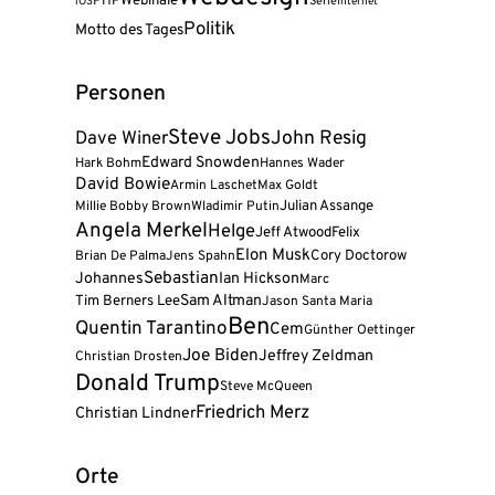
Webinale
PHP
Serie
iOS
Internet
Politik
Motto des Tages
Personen
Steve Jobs
John Resig
Dave Winer
Edward Snowden
Hark Bohm
Hannes Wader
David Bowie
Armin Laschet
Max Goldt
Julian Assange
Millie Bobby Brown
Wladimir Putin
Angela Merkel
Helge
Jeff Atwood
Felix
Elon Musk
Cory Doctorow
Brian De Palma
Jens Spahn
Sebastian
Johannes
Ian Hickson
Marc
Tim Berners Lee
Sam Altman
Jason Santa Maria
Ben
Quentin Tarantino
Cem
Günther Oettinger
Joe Biden
Jeffrey Zeldman
Christian Drosten
Donald Trump
Steve McQueen
Friedrich Merz
Christian Lindner
Orte