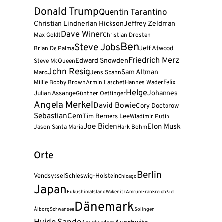
Donald Trump
Quentin Tarantino
Christian Lindner
Ian Hickson
Jeffrey Zeldman
Dave Winer
Max Goldt
Christian Drosten
Ben
Steve Jobs
Jeff Atwood
Brian De Palma
Friedrich Merz
Edward Snowden
Steve McQueen
John Resig
Sam Altman
Marc
Jens Spahn
Felix
Millie Bobby Brown
Armin Laschet
Hannes Wader
Helge
Julian Assange
Johannes
Günther Oettinger
Angela Merkel
David Bowie
Cory Doctorow
Sebastian
Cem
Tim Berners Lee
Wladimir Putin
Joe Biden
Elon Musk
Jason Santa Maria
Hark Bohm
Orte
Berlin
Vendsyssel
Schleswig-Holstein
Chicago
Japan
Fukushima
Island
Wakenitz
Amrum
Frankreich
Kiel
Dänemark
Ålborg
Schwansee
Solingen