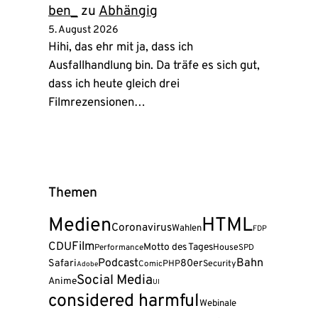
ben_
zu
Abhängig
5. August 2026
Hihi, das ehr mit ja, dass ich
Ausfallhandlung bin. Da träfe es sich gut,
dass ich heute gleich drei
Filmrezensionen…
Themen
Medien
HTML
Coronavirus
Wahlen
FDP
Film
CDU
Motto des Tages
House
Performance
SPD
Podcast
Bahn
Safari
80er
PHP
Security
Comic
Adobe
Social Media
Anime
UI
considered harmful
Webinale