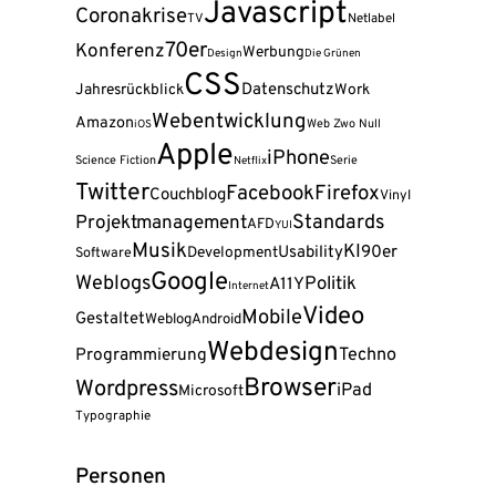
Javascript
Coronakrise
TV
Netlabel
70er
Konferenz
Werbung
Design
Die Grünen
CSS
Datenschutz
Jahresrückblick
Work
Webentwicklung
Amazon
Web Zwo Null
iOS
Apple
iPhone
Science Fiction
Serie
Netflix
Twitter
Facebook
Firefox
Couchblog
Vinyl
Standards
Projektmanagement
AFD
YUI
Musik
KI
90er
Usability
Development
Software
Google
Weblogs
Politik
A11Y
Internet
Video
Mobile
Gestaltet
Weblog
Android
Webdesign
Programmierung
Techno
Browser
Wordpress
iPad
Microsoft
Typographie
Personen