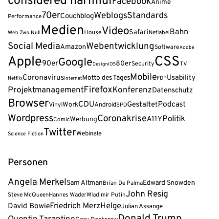
considered harmful
Facebook
Anime
70er
Weblogs
Standards
Couchblog
Performance
Medien
Video
Bahn
Safari
House
Web Zwo Null
Netlabel
Social Media
Webentwicklung
Amazon
Software
Adobe
CSS
Apple
Google
90er
80er
Security
TV
Design
iOS
Mobile
Coronavirus
Usability
Motto des Tages
FDP
Netflix
Internet
Firefox
Projektmanagement
Konferenz
Datenschutz
Browser
CDU
Podcast
Gestaltet
Work
Android
Vinyl
SPD
Wordpress
Coronakrise
Politik
A11Y
Werbung
Comic
Twitter
Webinale
Science Fiction
Personen
Angela Merkel
Sam Altman
Edward Snowden
Brian De Palma
John Resig
Steve McQueen
Hannes Wader
Wladimir Putin
Friedrich Merz
Helge
David Bowie
Julian Assange
Donald Trump