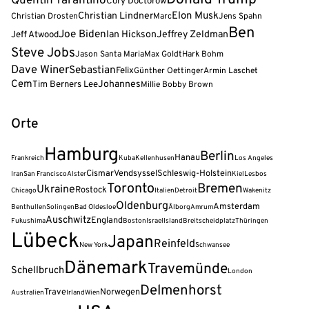
Quentin Tarantino
Cory Doctorow
Elon Musk
Christian Lindner
Christian Drosten
Marc
Jens Spahn
Ben
Joe Biden
Jeff Atwood
Ian Hickson
Jeffrey Zeldman
Steve Jobs
Jason Santa Maria
Max Goldt
Hark Bohm
Dave Winer
Sebastian
Felix
Günther Oettinger
Armin Laschet
Cem
Tim Berners Lee
Johannes
Millie Bobby Brown
Orte
Hamburg
Berlin
Hanau
Frankreich
Kuba
Kellenhusen
Los Angeles
Cismar
Vendsyssel
Schleswig-Holstein
Iran
San Francisco
Alster
Kiel
Lesbos
Toronto
Bremen
Ukraine
Rostock
Chicago
Italien
Detroit
Wakenitz
Oldenburg
Amsterdam
Benthullen
Solingen
Bad Oldesloe
Ålborg
Amrum
Auschwitz
England
Fukushima
Boston
Israel
Island
Breitscheidplatz
Thüringen
Lübeck
Japan
Reinfeld
New York
Schwansee
Dänemark
Travemünde
Schellbruch
London
Delmenhorst
Trave
Norwegen
Australien
Irland
Wien