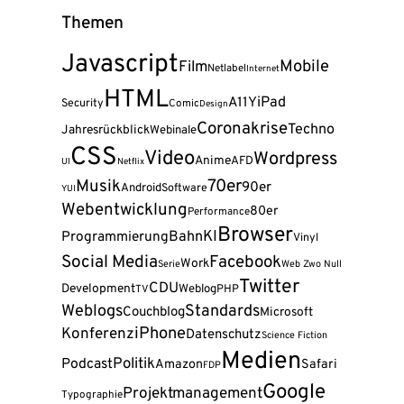
Themen
Javascript
Mobile
Film
Netlabel
Internet
HTML
A11Y
iPad
Security
Comic
Design
Coronakrise
Techno
Jahresrückblick
Webinale
CSS
Video
Wordpress
Anime
AFD
UI
Netflix
Musik
70er
90er
Android
Software
YUI
Webentwicklung
80er
Performance
Browser
KI
Programmierung
Bahn
Vinyl
Social Media
Facebook
Work
Serie
Web Zwo Null
Twitter
CDU
Development
Weblog
PHP
TV
Weblogs
Standards
Couchblog
Microsoft
iPhone
Konferenz
Datenschutz
Science Fiction
Medien
Politik
Podcast
Amazon
Safari
FDP
Google
Projektmanagement
Typographie