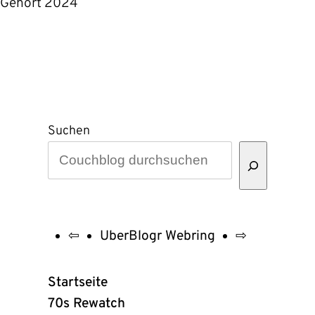
Gehört 2024
Suchen
⇦
UberBlogr Webring
⇨
UberBlogr
Webring
Startseite
Links
70s Rewatch