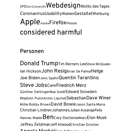
Webdesign
Motto des Tages
SPD
Die Grünen
iOS
Coronavirus
Usability
Gestaltet
Wahlen
Werbung
Apple
Firefox
House
Adobe
considered harmful
Personen
Donald Trump
Tim Berners Lee
Steve McQueen
John Resig
Helge
Ian Hickson
Brian De Palma
Quentin Tarantino
Joe Biden
Jens Spahn
Steve Jobs
Friedrich Merz
Cem
Edward Snowden
Günther Oettinger
Max Goldt
Dave Winer
Sebastian
Wladimir Putin
Armin Laschet
David Bowie
Millie Bobby Brown
Jason Santa Maria
Christian Lindner
Johannes
Julian Assange
Felix
Ben
Elon Musk
Cory Doctorow
Hannes Wader
Marc
Jeffrey Zeldman
Jeff Atwood
Christian Drosten