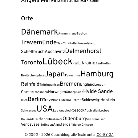
Angela Merkel
Sam Altman
Hark Bohm
Orte
Dänemark
Amrum
Irland
Boston
Travemünde
New York
Kellenhusen
Island
Delmenhorst
Schellbruch
Auschwitz
Lübeck
Toronto
Ukraine
Kiel
Benthullen
Hamburg
Japan
Breitscheidplatz
Fukushima
Bremen
Reinfeld
England
Thüringen
Iran
London
Hvide Sande
Cismar
Norwegen
Frankreich
Ålborg
Kuba
Berlin
Trave
Schleswig-Holstein
Wien
Bad Oldesloe
Detroit
USA
Rostock
Schwansee
Los Angeles
Australien
Lesbos
Oldenburg
Hanau
Italien
Alster
Wakenitz
San Francisco
Vendsyssel
Amsterdam
Solingen
Israel
Chicago
© 2002 - 2026 Couchblog, alle Texte unter
CC-BY-SA