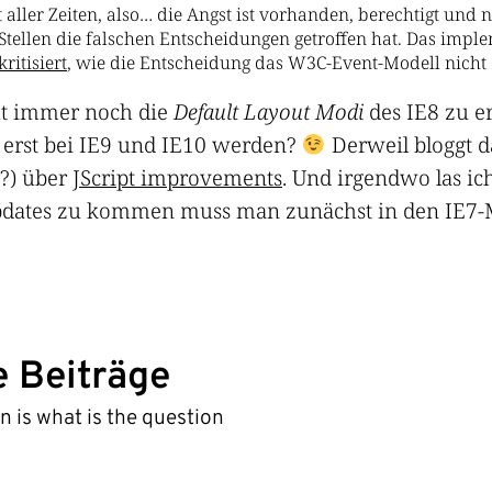
t aller Zeiten, also… die Angst ist vorhanden, berechtigt und n
n Stellen die falschen Entscheidungen getroffen hat. Das imp
ritisiert
, wie die Entscheidung das W3C-Event-Modell nicht 
t immer noch die
Default Layout Modi
des IE8 zu e
as erst bei IE9 und IE10 werden?
Derweil bloggt d
r?) über
JScript improvements
. Und irgendwo las i
dates zu kommen muss man zunächst in den IE7-M
e Beiträge
n is what is the question