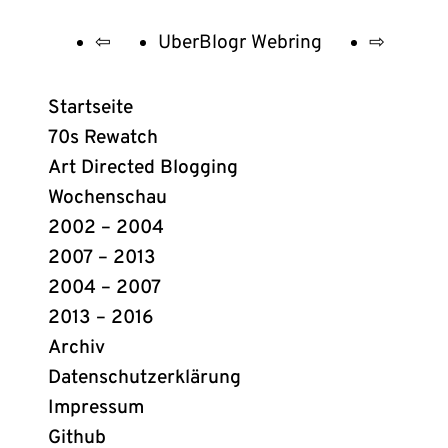
⇦
UberBlogr Webring
⇨
UberBlogr
Webring
Startseite
Links
70s Rewatch
Art Directed Blogging
Wochenschau
2002 – 2004
2007 – 2013
2004 – 2007
2013 – 2016
Archiv
Datenschutzerklärung
Impressum
Github
(öffnet