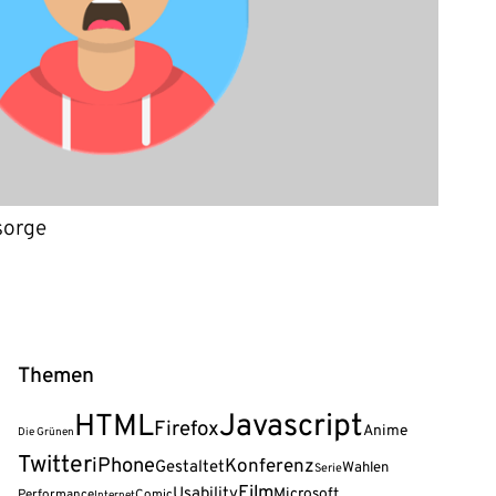
sorge
Themen
Javascript
HTML
Firefox
Anime
Die Grünen
Twitter
iPhone
Konferenz
Gestaltet
Wahlen
Serie
Film
Usability
Microsoft
Performance
Comic
Internet