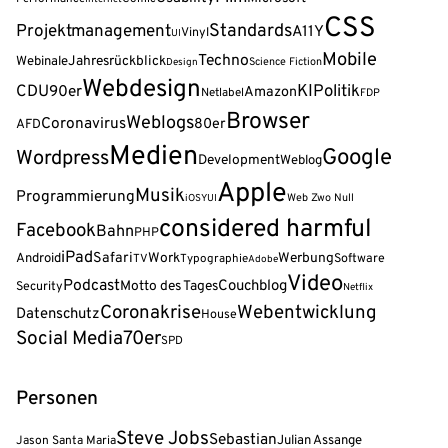
CSS
Standards
Projektmanagement
A11Y
Vinyl
UI
Mobile
Techno
Webinale
Jahresrückblick
Science Fiction
Design
Webdesign
KI
Politik
CDU
90er
Amazon
Netlabel
FDP
Browser
Weblogs
Coronavirus
80er
AFD
Medien
Google
Wordpress
Development
Weblog
Apple
Musik
Programmierung
Web Zwo Null
iOS
YUI
considered harmful
Facebook
Bahn
PHP
iPad
Safari
Android
Work
Werbung
Software
TV
Typographie
Adobe
Video
Podcast
Couchblog
Motto des Tages
Security
Netflix
Coronakrise
Webentwicklung
Datenschutz
House
Social Media
70er
SPD
Personen
Steve Jobs
Sebastian
Julian Assange
Jason Santa Maria