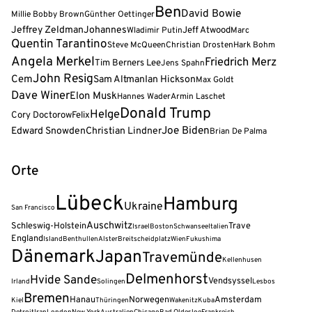
Ben
David Bowie
Millie Bobby Brown
Günther Oettinger
Jeffrey Zeldman
Johannes
Jeff Atwood
Wladimir Putin
Marc
Quentin Tarantino
Steve McQueen
Christian Drosten
Hark Bohm
Angela Merkel
Friedrich Merz
Tim Berners Lee
Jens Spahn
John Resig
Cem
Sam Altman
Ian Hickson
Max Goldt
Dave Winer
Elon Musk
Hannes Wader
Armin Laschet
Donald Trump
Helge
Cory Doctorow
Felix
Joe Biden
Edward Snowden
Christian Lindner
Brian De Palma
Orte
Lübeck
Hamburg
Ukraine
San Francisco
Auschwitz
Schleswig-Holstein
Trave
Israel
Boston
Schwansee
Italien
England
Island
Benthullen
Alster
Breitscheidplatz
Wien
Fukushima
Dänemark
Japan
Travemünde
Kellenhusen
Delmenhorst
Hvide Sande
Vendsyssel
Irland
Solingen
Lesbos
Bremen
Hanau
Norwegen
Amsterdam
Kiel
Thüringen
Wakenitz
Kuba