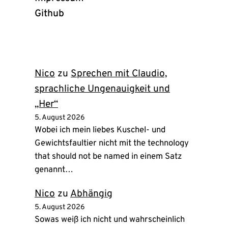
Github
(öffnet
in
neuem
Tab)
Nico
zu
Sprechen mit Claudio,
sprachliche Ungenauigkeit und
„Her“
5. August 2026
Wobei ich mein liebes Kuschel- und
Gewichtsfaultier nicht mit the technology
that should not be named in einem Satz
genannt…
Nico
zu
Abhängig
5. August 2026
Sowas weiß ich nicht und wahrscheinlich