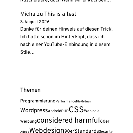
Kuscheltiere, auch wenn wir erwachsen…
Micha
zu
This is a test
3. August 2026
Danke für deinen Hinweis auf diesen Trick!
Ich hatte schon im Hinterkopf, dass ich
nach einer YouTube-Einbindung in diesem
Stile…
Themen
Programmierung
Performance
Die Grünen
CSS
Wordpress
Android
Webinale
PHP
considered harmful
80er
Werbung
Webdesign
Standards
90er
Security
Adobe