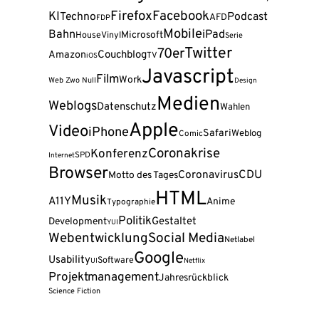
Firefox
Facebook
KI
Techno
Podcast
AFD
FDP
Mobile
Bahn
iPad
Microsoft
House
Vinyl
Serie
Twitter
70er
Amazon
Couchblog
TV
iOS
Javascript
Film
Work
Web Zwo Null
Design
Medien
Weblogs
Datenschutz
Wahlen
Apple
Video
iPhone
Safari
Weblog
Comic
Coronakrise
Konferenz
SPD
Internet
Browser
Coronavirus
CDU
Motto des Tages
HTML
Musik
A11Y
Anime
Typographie
Politik
Gestaltet
Development
YUI
Webentwicklung
Social Media
Netlabel
Google
Usability
Software
UI
Netflix
Projektmanagement
Jahresrückblick
Science Fiction