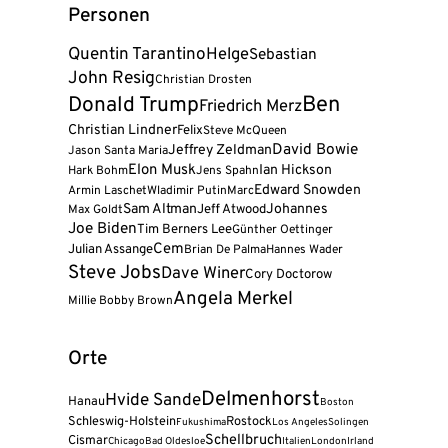
Personen
Quentin Tarantino
Helge
Sebastian
John Resig
Christian Drosten
Donald Trump
Ben
Friedrich Merz
Christian Lindner
Felix
Steve McQueen
David Bowie
Jeffrey Zeldman
Jason Santa Maria
Elon Musk
Ian Hickson
Hark Bohm
Jens Spahn
Edward Snowden
Armin Laschet
Wladimir Putin
Marc
Sam Altman
Jeff Atwood
Johannes
Max Goldt
Joe Biden
Tim Berners Lee
Günther Oettinger
Cem
Julian Assange
Brian De Palma
Hannes Wader
Steve Jobs
Dave Winer
Cory Doctorow
Angela Merkel
Millie Bobby Brown
Orte
Delmenhorst
Hvide Sande
Hanau
Boston
Schleswig-Holstein
Rostock
Fukushima
Los Angeles
Solingen
Schellbruch
Cismar
Chicago
Bad Oldesloe
Italien
London
Irland