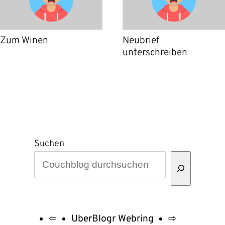
Zum Winen
Neubrief
unterschreiben
Suchen
⇦
UberBlogr Webring
⇨
UberBlogr