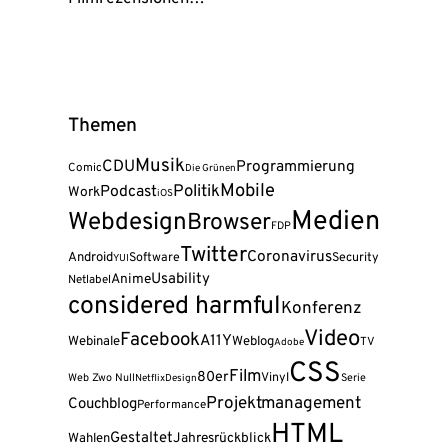
Themen
Musik
CDU
Programmierung
Comic
Die Grünen
Mobile
Politik
Podcast
Work
iOS
Medien
Webdesign
Browser
FDP
Twitter
Coronavirus
Android
Software
Security
YUI
Usability
Anime
Netlabel
considered harmful
Konferenz
Video
Facebook
A11Y
Webinale
Weblog
TV
Adobe
CSS
Film
80er
Vinyl
Web Zwo Null
Serie
Netflix
Design
Projektmanagement
Couchblog
Performance
HTML
Gestaltet
Wahlen
Jahresrückblick