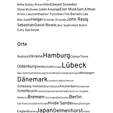
Felix
Edward Snowden
Millie Bobby Brown
Elon Musk
Julian Assange
Sam Altman
Steve McQueen
Tim Berners Lee
Armin Laschet
Wladimir Putin
Marc
John Resig
Helge
Max Goldt
Christian Drosten
Sebastian
David Bowie
Jens Spahn
Hark Bohm
Cory Doctorow
Orte
Hamburg
Ukraine
Rostock
Cismar
Trave
Lübeck
Oldenburg
Vendsyssel
Chicago
Norwegen
New York
Iran
Kellenhusen
Alster
Breitscheidplatz
Island
Dänemark
London
Lesbos
Amrum
Schleswig-Holstein
Amsterdam
Bad Oldesloe
Schwansee
Schellbruch
Fukushima
Australien
Kiel
Boston
Los Angeles
Bremen
Berlin
Wakenitz
Thüringen
Benthullen
Hvide Sande
San Francisco
Detroit
Israel
Ålborg
Solingen
Japan
Delmenhorst
England
Italien
Irland