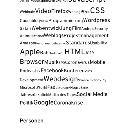
Typographie
Web Zwo Null
Design
CSS
Video
Firefox
90er
Webinale
Weblog
Wordpress
Programmierung
Couchblog
Netflix
Webentwicklung
Film
Safari
Android
Security
Weblogs
Projektmanagement
Anime
Netlabel
Standards
Amazon
Usability
Performance
Internet
Apple
HTML
Bahn
A11Y
Adobe
YUI
Browser
Musik
Mobile
Coronavirus
SPD
Facebook
Konferenz
Podcast
TV
iOS
Webdesign
Development
Vinyl
Science Fiction
iPad
Microsoft
Work
House
Serie
Die Grünen
Social Media
Jahresrückblick
Motto des Tages
Google
Coronakrise
Politik
Personen