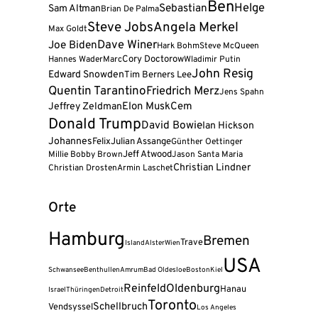
Ben
Helge
Sebastian
Sam Altman
Brian De Palma
Steve Jobs
Angela Merkel
Max Goldt
Dave Winer
Joe Biden
Hark Bohm
Steve McQueen
Cory Doctorow
Hannes Wader
Marc
Wladimir Putin
John Resig
Edward Snowden
Tim Berners Lee
Quentin Tarantino
Friedrich Merz
Jens Spahn
Elon Musk
Cem
Jeffrey Zeldman
Donald Trump
David Bowie
Ian Hickson
Johannes
Felix
Julian Assange
Günther Oettinger
Jeff Atwood
Millie Bobby Brown
Jason Santa Maria
Christian Lindner
Christian Drosten
Armin Laschet
Orte
Hamburg
Bremen
Trave
Island
Alster
Wien
USA
Schwansee
Benthullen
Amrum
Bad Oldesloe
Boston
Kiel
Reinfeld
Oldenburg
Hanau
Israel
Thüringen
Detroit
Toronto
Schellbruch
Vendsyssel
Los Angeles