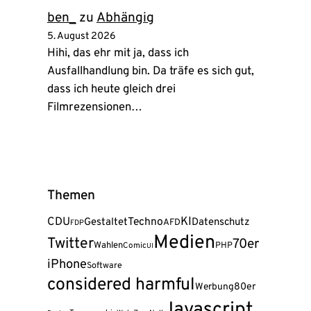
ben_
zu
Abhängig
5. August 2026
Hihi, das ehr mit ja, dass ich
Ausfallhandlung bin. Da träfe es sich gut,
dass ich heute gleich drei
Filmrezensionen…
Themen
KI
CDU
Techno
Gestaltet
Datenschutz
AFD
FDP
Medien
Twitter
70er
Wahlen
PHP
Comic
UI
iPhone
Software
considered harmful
80er
Werbung
Javascript