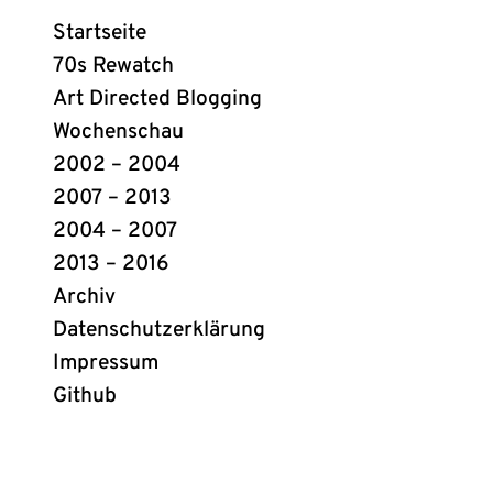
Webring
Startseite
Links
70s Rewatch
Art Directed Blogging
Wochenschau
2002 – 2004
2007 – 2013
2004 – 2007
2013 – 2016
Archiv
Datenschutzerklärung
Impressum
Github
(öffnet
in
neuem