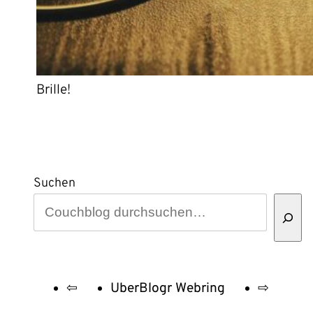
Brille!
Suchen
⇦
UberBlogr Webring
⇨
UberBlogr