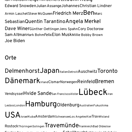
Edward Snowden
Julian Assange
Johannes
Christian Lindner
Ben
Friedrich Merz
Armin Laschet
Steve McQueen
Marc
Angela Merkel
Quentin Tarantino
Sebastian
Dave Winer
Cory Doctorow
Günther Oettinger
Jens Spahn
Elon Musk
Sam Altman
Felix
Hark Bohm
Millie Bobby Brown
Joe Biden
Orte
Japan
Delmenhorst
Toronto
Auschwitz
Italien
Detroit
Dänemark
Bremen
Reinfeld
Cismar
Norwegen
Irland
Lübeck
Hvide Sande
Vendsyssel
San Francisco
Alster
Iran
Hamburg
Oldenburg
Lesbos
London
Australien
Fukushima
USA
Amsterdam
Trave
Israel
Kuba
Schwansee
Los Angeles
Kiel
Island
Travemünde
Rostock
Thüringen
Solingen
Frankreich
Bad Oldesloe