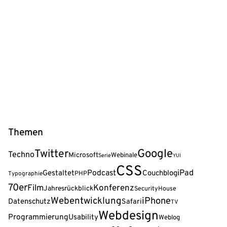
Themen
Google
Twitter
Techno
Microsoft
Webinale
Serie
YUI
CSS
Podcast
iPad
Gestaltet
Couchblog
PHP
Typographie
70er
Film
Konferenz
Jahresrückblick
Security
House
Webentwicklung
iPhone
Datenschutz
Safari
TV
Webdesign
Programmierung
Usability
Weblog