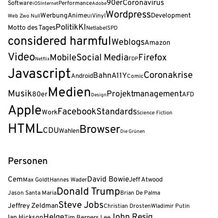
90er
Coronavirus
Software
Performance
iOS
Internet
Adobe
Wordpress
Werbung
Anime
Development
Vinyl
Web Zwo Null
UI
Politik
KI
Motto des Tages
Netlabel
SPD
considered harmful
Weblogs
Amazon
Video
Social Media
Firefox
Mobile
FDP
Netflix
Javascript
Coronakrise
Bahn
A11Y
Android
Comic
Medien
Musik
Projektmanagement
80er
AFD
Design
Apple
Facebook
Standards
Work
Science Fiction
HTML
Browser
CDU
Wahlen
Die Grünen
Personen
David Bowie
Cem
Jeff Atwood
Max Goldt
Hannes Wader
Donald Trump
Jason Santa Maria
Brian De Palma
Steve Jobs
Jeffrey Zeldman
Christian Drosten
Wladimir Putin
John Resig
Helge
Ian Hickson
Tim Berners Lee