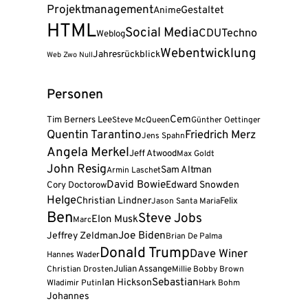
Projektmanagement
Gestaltet
Anime
HTML
Social Media
CDU
Techno
Weblog
Webentwicklung
Jahresrückblick
Web Zwo Null
Personen
Cem
Tim Berners Lee
Steve McQueen
Günther Oettinger
Quentin Tarantino
Friedrich Merz
Jens Spahn
Angela Merkel
Jeff Atwood
Max Goldt
John Resig
Sam Altman
Armin Laschet
David Bowie
Cory Doctorow
Edward Snowden
Helge
Christian Lindner
Felix
Jason Santa Maria
Ben
Steve Jobs
Elon Musk
Marc
Joe Biden
Jeffrey Zeldman
Brian De Palma
Donald Trump
Dave Winer
Hannes Wader
Julian Assange
Christian Drosten
Millie Bobby Brown
Sebastian
Ian Hickson
Wladimir Putin
Hark Bohm
Johannes