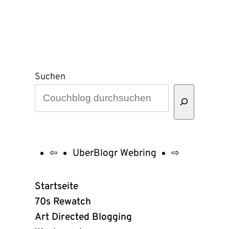
Suchen
⇦
UberBlogr Webring
⇨
UberBlogr
Webring
Startseite
Links
70s Rewatch
Art Directed Blogging