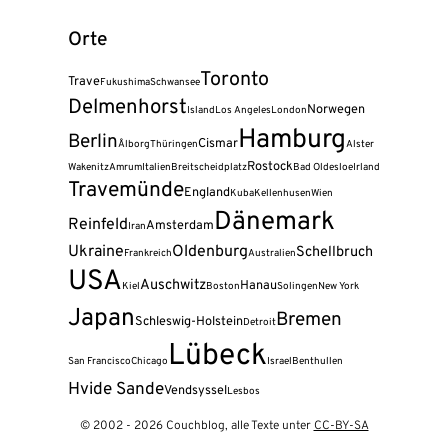
Orte
Toronto
Trave
Fukushima
Schwansee
Delmenhorst
Norwegen
Island
Los Angeles
London
Hamburg
Berlin
Cismar
Ålborg
Thüringen
Alster
Rostock
Wakenitz
Amrum
Italien
Breitscheidplatz
Bad Oldesloe
Irland
Travemünde
England
Kuba
Kellenhusen
Wien
Dänemark
Reinfeld
Amsterdam
Iran
Ukraine
Oldenburg
Schellbruch
Frankreich
Australien
USA
Auschwitz
Hanau
Kiel
Boston
Solingen
New York
Japan
Bremen
Schleswig-Holstein
Detroit
Lübeck
San Francisco
Chicago
Israel
Benthullen
Hvide Sande
Vendsyssel
Lesbos
© 2002 - 2026 Couchblog, alle Texte unter
CC-BY-SA