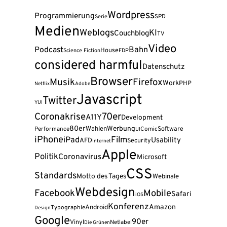
Wordpress
Programmierung
Serie
SPD
Medien
Weblogs
KI
Couchblog
TV
Video
Podcast
Bahn
House
Science Fiction
FDP
considered harmful
Datenschutz
Browser
Musik
Firefox
Work
PHP
Netflix
Adobe
Javascript
Twitter
YUI
Coronakrise
70er
A11Y
Development
80er
Wahlen
Werbung
Software
Performance
Comic
UI
iPhone
Film
iPad
Usability
AFD
Security
Internet
Apple
Politik
Coronavirus
Microsoft
CSS
Standards
Motto des Tages
Webinale
Webdesign
Facebook
Mobile
Safari
iOS
Konferenz
Amazon
Android
Typographie
Design
Google
90er
Vinyl
Netlabel
Die Grünen