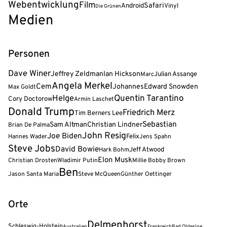
Webentwicklung
Film
Safari
Android
Vinyl
Die Grünen
Medien
Personen
Dave Winer
Jeffrey Zeldman
Ian Hickson
Julian Assange
Marc
Angela Merkel
Cem
Johannes
Edward Snowden
Max Goldt
Helge
Quentin Tarantino
Cory Doctorow
Armin Laschet
Donald Trump
Friedrich Merz
Tim Berners Lee
Sebastian
Sam Altman
Christian Lindner
Brian De Palma
John Resig
Joe Biden
Felix
Hannes Wader
Jens Spahn
Steve Jobs
David Bowie
Jeff Atwood
Hark Bohm
Elon Musk
Christian Drosten
Wladimir Putin
Millie Bobby Brown
Ben
Jason Santa Maria
Steve McQueen
Günther Oettinger
Orte
Delmenhorst
Schleswig-Holstein
Australien
Frankreich
Bad Oldesloe