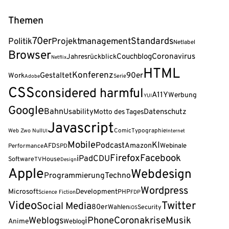
Themen
70er
Standards
Politik
Projektmanagement
Netlabel
Browser
Coronavirus
Couchblog
Jahresrückblick
Netflix
HTML
Konferenz
90er
Gestaltet
Work
Serie
Adobe
CSS
considered harmful
A11Y
Werbung
YUI
Google
Bahn
Usability
Datenschutz
Motto des Tages
Javascript
Web Zwo Null
Comic
Typographie
UI
Internet
Mobile
KI
Podcast
Amazon
AFD
Webinale
Performance
SPD
Firefox
Facebook
iPad
CDU
Software
House
TV
Design
Apple
Webdesign
Programmierung
Techno
Wordpress
Microsoft
Development
PHP
Science Fiction
FDP
Video
Twitter
Social Media
80er
Wahlen
Security
iOS
Coronakrise
Musik
Weblogs
iPhone
Anime
Weblog