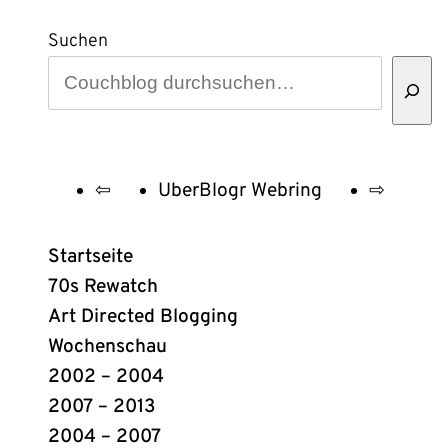
Suchen
⇦
UberBlogr Webring
⇨
UberBlogr
Webring
Startseite
Links
70s Rewatch
Art Directed Blogging
Wochenschau
2002 – 2004
2007 – 2013
2004 – 2007