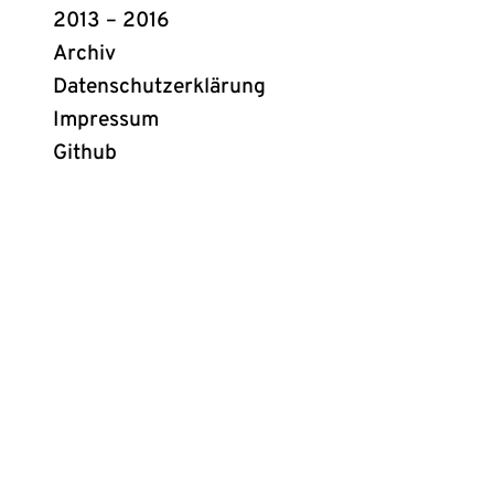
2013 – 2016
Archiv
Datenschutzerklärung
Impressum
Github
(öffnet
in
neuem
Tab)