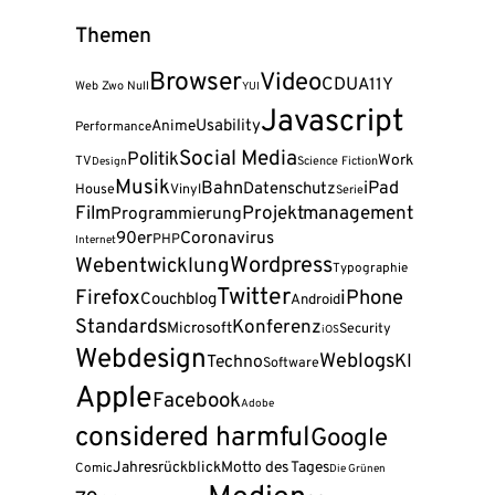
Themen
Browser
Video
CDU
A11Y
Web Zwo Null
YUI
Javascript
Usability
Anime
Performance
Social Media
Politik
Work
TV
Science Fiction
Design
Musik
Bahn
iPad
Datenschutz
House
Vinyl
Serie
Film
Projektmanagement
Programmierung
90er
Coronavirus
PHP
Internet
Wordpress
Webentwicklung
Typographie
Twitter
Firefox
iPhone
Couchblog
Android
Standards
Konferenz
Microsoft
Security
iOS
Webdesign
Weblogs
KI
Techno
Software
Apple
Facebook
Adobe
considered harmful
Google
Jahresrückblick
Motto des Tages
Comic
Die Grünen