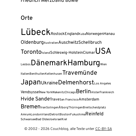
Friedrich Merz
David Bowie
Orte
Lübeck
Rostock
England
Norwegen
Hanau
Kuba
Oldenburg
Auschwitz
Schellbruch
Australien
USA
Toronto
Schleswig-Holstein
Cismar
Island
Dänemark
Hamburg
Lesbos
Wien
Travemünde
Italien
Benthullen
Kellenhusen
Japan
Delmenhorst
Ukraine
Los Angeles
Berlin
Vendsyssel
New York
Wakenitz
Chicago
Alster
Frankreich
Hvide Sande
Trave
Amsterdam
San Francisco
Bremen
Iran
Solingen
Ålborg
Thüringen
Breitscheidplatz
Reinfeld
Amrum
London
Irland
Detroit
Boston
Fukushima
Schwansee
Bad Oldesloe
Israel
Kiel
© 2002 - 2026 Couchblog, alle Texte unter
CC-BY-SA