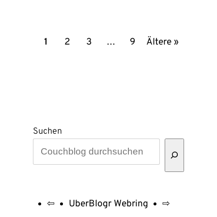
Zu
1
2
3
…
9
Ältere »
neueren
und
älteren
Artikeln
Suchen
navigieren
⇦
UberBlogr Webring
⇨
UberBlogr