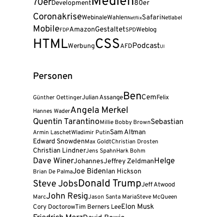
Medien
70er
80er
Development
Coronakrise
Safari
Webinale
Wahlen
Netlabel
Netflix
Mobile
Amazon
Gestaltet
Weblog
FDP
SPD
CSS
HTML
Podcast
Werbung
AFD
UI
Personen
Ben
Cem
Julian Assange
Felix
Günther Oettinger
Angela Merkel
Hannes Wader
Quentin Tarantino
Sebastian
Millie Bobby Brown
Sam Altman
Armin Laschet
Wladimir Putin
Edward Snowden
Max Goldt
Christian Drosten
Christian Lindner
Jens Spahn
Hark Bohm
Dave Winer
Helge
Johannes
Jeffrey Zeldman
Joe Biden
Ian Hickson
Brian De Palma
Donald Trump
Steve Jobs
Jeff Atwood
John Resig
Marc
Jason Santa Maria
Steve McQueen
Elon Musk
Cory Doctorow
Tim Berners Lee