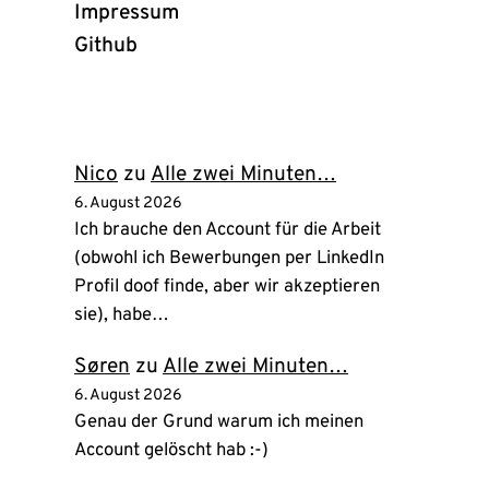
Impressum
Github
(öffnet
in
neuem
Tab)
Nico
zu
Alle zwei Minuten…
6. August 2026
Ich brauche den Account für die Arbeit
(obwohl ich Bewerbungen per LinkedIn
Profil doof finde, aber wir akzeptieren
sie), habe…
Søren
zu
Alle zwei Minuten…
6. August 2026
Genau der Grund warum ich meinen
Account gelöscht hab :-)