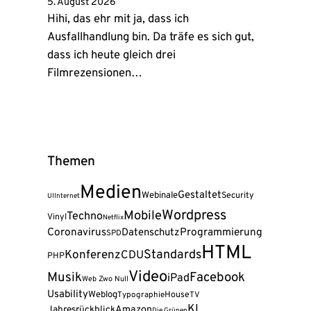
5. August 2026
Hihi, das ehr mit ja, dass ich
Ausfallhandlung bin. Da träfe es sich gut,
dass ich heute gleich drei
Filmrezensionen…
Themen
Medien
Gestaltet
Webinale
Security
UI
Internet
Wordpress
Mobile
Techno
Vinyl
Netflix
Coronavirus
Programmierung
Datenschutz
SPD
HTML
Standards
Konferenz
CDU
PHP
Video
Musik
Facebook
iPad
Web Zwo Null
Usability
Weblog
House
Typographie
TV
KI
Amazon
Jahresrückblick
Die Grünen