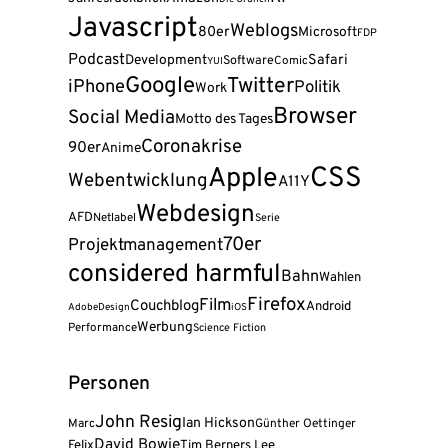
Javascript
Weblogs
80er
Microsoft
FDP
Podcast
Safari
Development
Software
Comic
YUI
Google
Twitter
iPhone
Politik
Work
Browser
Social Media
Motto des Tages
Coronakrise
90er
Anime
CSS
Apple
Webentwicklung
A11Y
Webdesign
AFD
Netlabel
Serie
70er
Projektmanagement
considered harmful
Bahn
Wahlen
Firefox
Film
Couchblog
Android
Adobe
Design
iOS
Werbung
Performance
Science Fiction
Personen
John Resig
Ian Hickson
Marc
Günther Oettinger
David Bowie
Felix
Tim Berners Lee