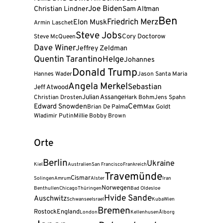
Joe Biden
Christian Lindner
Sam Altman
Ben
Friedrich Merz
Elon Musk
Armin Laschet
Steve Jobs
Cory Doctorow
Steve McQueen
Dave Winer
Jeffrey Zeldman
Quentin Tarantino
Helge
Johannes
Donald Trump
Hannes Wader
Jason Santa Maria
Angela Merkel
Sebastian
Jeff Atwood
Julian Assange
Christian Drosten
Hark Bohm
Jens Spahn
Cem
Edward Snowden
Brian De Palma
Max Goldt
Wladimir Putin
Millie Bobby Brown
Orte
Berlin
Ukraine
Kiel
Australien
San Francisco
Frankreich
Travemünde
Cismar
Solingen
Amrum
Alster
Iran
Norwegen
Benthullen
Chicago
Thüringen
Bad Oldesloe
Hvide Sande
Auschwitz
Schwansee
Israel
Kuba
Wien
Bremen
Rostock
England
London
Kellenhusen
Ålborg