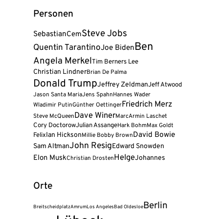
Personen
Steve Jobs
Sebastian
Cem
Ben
Quentin Tarantino
Joe Biden
Angela Merkel
Tim Berners Lee
Christian Lindner
Brian De Palma
Donald Trump
Jeffrey Zeldman
Jeff Atwood
Jason Santa Maria
Jens Spahn
Hannes Wader
Friedrich Merz
Wladimir Putin
Günther Oettinger
Dave Winer
Steve McQueen
Marc
Armin Laschet
Cory Doctorow
Julian Assange
Hark Bohm
Max Goldt
David Bowie
Felix
Ian Hickson
Millie Bobby Brown
John Resig
Sam Altman
Edward Snowden
Helge
Elon Musk
Johannes
Christian Drosten
Orte
Berlin
Breitscheidplatz
Amrum
Los Angeles
Bad Oldesloe