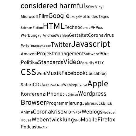
considered harmful
80er
Vinyl
Google
Film
Microsoft
Motto des Tages
Design
HTML
Techno
PHP
Science Fiction
Comic
iOS
Coronavirus
Gestaltet
Werbung
Android
Wahlen
YUI
Javascript
Twitter
Performance
Adobe
Projektmanagement
90er
Amazon
Software
Video
Standards
Politik
A11Y
Security
UI
CSS
Musik
Facebook
Couchblog
Work
Apple
CDU
Safari
Weblog
Web Zwo Null
Internet
Wordpress
iPhone
Konferenz
Die Grünen
Browser
Programmierung
Jahresrückblick
Coronakrise
Weblogs
Anime
AFD
TV
FDP
Netlabel
Webentwicklung
Firefox
Mobile
House
SPD
Podcast
Netflix