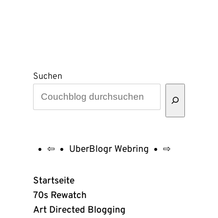
Suchen
⇦
UberBlogr Webring
⇨
UberBlogr
Webring
Startseite
Links
70s Rewatch
Art Directed Blogging