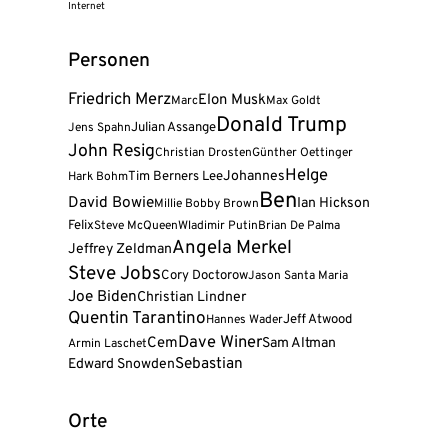
Internet
Personen
Friedrich Merz
Elon Musk
Marc
Max Goldt
Donald Trump
Julian Assange
Jens Spahn
John Resig
Christian Drosten
Günther Oettinger
Helge
Tim Berners Lee
Johannes
Hark Bohm
Ben
David Bowie
Ian Hickson
Millie Bobby Brown
Felix
Steve McQueen
Wladimir Putin
Brian De Palma
Angela Merkel
Jeffrey Zeldman
Steve Jobs
Cory Doctorow
Jason Santa Maria
Joe Biden
Christian Lindner
Quentin Tarantino
Jeff Atwood
Hannes Wader
Dave Winer
Cem
Sam Altman
Armin Laschet
Sebastian
Edward Snowden
Orte