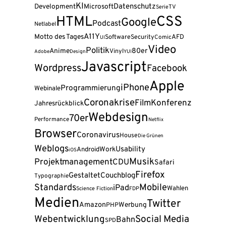
KI
Datenschutz
Development
Microsoft
Serie
TV
CSS
HTML
Google
Podcast
Netlabel
A11Y
Motto des Tages
AFD
Software
Security
Comic
UI
Video
Politik
80er
Anime
Vinyl
Adobe
Design
YUI
Javascript
Wordpress
Facebook
Apple
iPhone
Programmierung
Webinale
Coronakrise
Film
Konferenz
Jahresrückblick
Webdesign
70er
Performance
Netflix
Browser
Coronavirus
House
Die Grünen
Weblogs
Usability
Android
Work
iOS
Musik
Projektmanagement
CDU
Safari
Firefox
Gestaltet
Couchblog
Typographie
Standards
Mobile
iPad
Wahlen
Science Fiction
FDP
Medien
Twitter
Amazon
Werbung
PHP
Webentwicklung
Social Media
Bahn
SPD