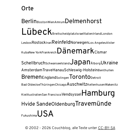
Orte
Delmenhorst
Berlin
Boston
Wien
Amrum
Lübeck
Breitscheidplatz
Israel
Italien
Irland
London
Reinfeld
Rostock
Norwegen
Lesbos
Iran
Los Angeles
Alster
Dänemark
Cismar
Kuba
New York
Frankreich
Japan
Ukraine
Schellbruch
Schwansee
Island
Ålborg
Amsterdam
Trave
Hanau
Schleswig-Holstein
Benthullen
Bremen
Toronto
England
Solingen
Detroit
Auschwitz
Bad Oldesloe
Thüringen
Chicago
Kellenhusen
Wakenitz
Hamburg
Vendsyssel
Kiel
Australien
San Francisco
Travemünde
Hvide Sande
Oldenburg
USA
Fukushima
© 2002 - 2026 Couchblog, alle Texte unter
CC-BY-SA