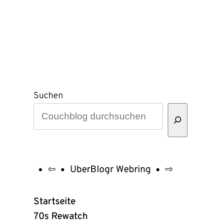
Suchen
⇦
UberBlogr Webring
⇨
UberBlogr
Webring
Startseite
Links
70s Rewatch