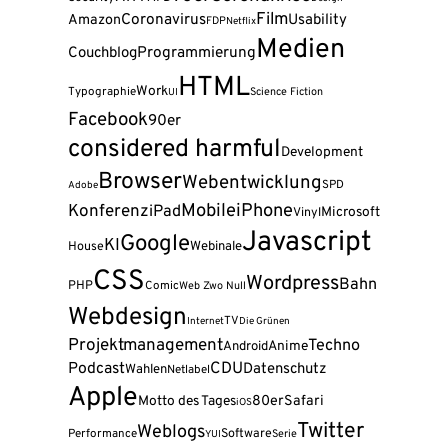
Film
Coronavirus
Amazon
Usability
FDP
Netflix
Medien
Programmierung
Couchblog
HTML
Work
Typographie
Science Fiction
UI
Facebook
90er
considered harmful
Development
Browser
Webentwicklung
SPD
Adobe
Mobile
iPhone
Konferenz
iPad
Microsoft
Vinyl
Javascript
Google
KI
Webinale
House
CSS
Wordpress
Bahn
PHP
Comic
Web Zwo Null
Webdesign
TV
Internet
Die Grünen
Projektmanagement
Techno
Android
Anime
Podcast
CDU
Datenschutz
Wahlen
Netlabel
Apple
80er
Safari
Motto des Tages
iOS
Twitter
Weblogs
Software
Performance
Serie
YUI