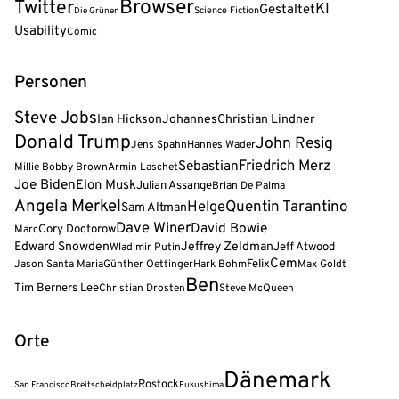
Browser
Twitter
KI
Gestaltet
Science Fiction
Die Grünen
Usability
Comic
Personen
Steve Jobs
Ian Hickson
Johannes
Christian Lindner
Donald Trump
John Resig
Jens Spahn
Hannes Wader
Friedrich Merz
Sebastian
Millie Bobby Brown
Armin Laschet
Joe Biden
Elon Musk
Julian Assange
Brian De Palma
Angela Merkel
Helge
Quentin Tarantino
Sam Altman
Dave Winer
David Bowie
Cory Doctorow
Marc
Edward Snowden
Jeffrey Zeldman
Jeff Atwood
Wladimir Putin
Cem
Felix
Jason Santa Maria
Günther Oettinger
Hark Bohm
Max Goldt
Ben
Tim Berners Lee
Christian Drosten
Steve McQueen
Orte
Dänemark
Rostock
San Francisco
Breitscheidplatz
Fukushima