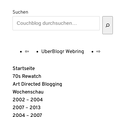
Suchen
⇦
UberBlogr Webring
⇨
UberBlogr
Webring
Startseite
Links
70s Rewatch
Art Directed Blogging
Wochenschau
2002 – 2004
2007 – 2013
2004 – 2007