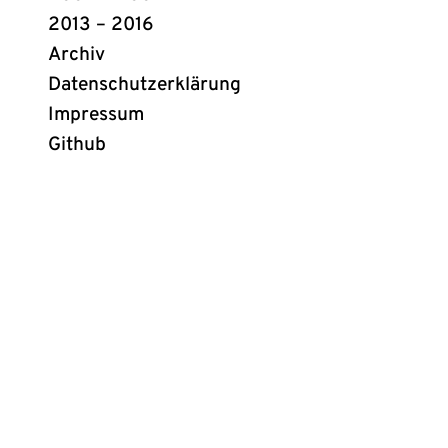
2013 – 2016
Archiv
Datenschutzerklärung
Impressum
Github
(öffnet
in
neuem
Tab)