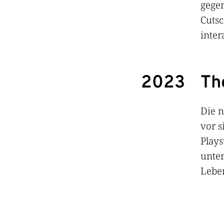
gegen
Cutsc
inter
2023
Th
Die n
vor s
Plays
unter
Leben