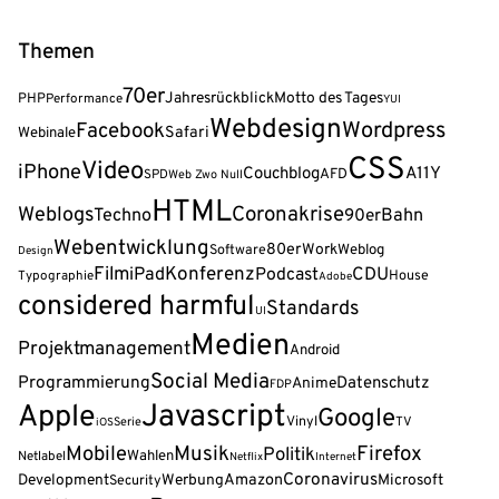
Themen
70er
Jahresrückblick
Motto des Tages
PHP
Performance
YUI
Webdesign
Wordpress
Facebook
Safari
Webinale
CSS
Video
iPhone
A11Y
Couchblog
AFD
SPD
Web Zwo Null
HTML
Coronakrise
Weblogs
Techno
90er
Bahn
Webentwicklung
80er
Work
Weblog
Software
Design
Film
Konferenz
iPad
Podcast
CDU
House
Typographie
Adobe
considered harmful
Standards
UI
Medien
Projektmanagement
Android
Social Media
Programmierung
Datenschutz
Anime
FDP
Javascript
Apple
Google
Vinyl
Serie
TV
iOS
Musik
Firefox
Mobile
Politik
Wahlen
Netlabel
Netflix
Internet
Coronavirus
Amazon
Development
Werbung
Microsoft
Security