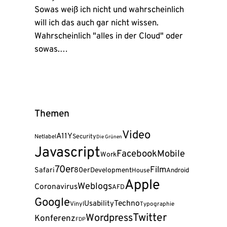
Sowas weiß ich nicht und wahrscheinlich
will ich das auch gar nicht wissen.
Wahrscheinlich "alles in der Cloud" oder
sowas.…
Themen
Video
A11Y
Security
Netlabel
Die Grünen
Javascript
Facebook
Mobile
Work
70er
Film
Safari
80er
Development
Android
House
Apple
Weblogs
Coronavirus
AFD
Google
Techno
Usability
Vinyl
Typographie
Twitter
Wordpress
Konferenz
FDP