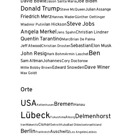
David Bowie
Joe Biden
Jason Santa Maria
Donald Trump
Julian Assange
Steve McQueen
Friedrich Merz
Hannes Wader
Günther Oettinger
Steve Jobs
Ian Hickson
Wladimir Putin
Angela Merkel
Christian Lindner
Jens Spahn
Quentin Tarantino
Marc
Brian De Palma
Sebastian
Elon Musk
Jeff Atwood
Christian Drosten
Ben
John Resig
Hark Bohm
Armin Laschet
Sam Altman
Johannes
Cory Doctorow
Dave Winer
Edward Snowden
Millie Bobby Brown
Max Goldt
Orte
USA
Bremen
Hanau
Kellenhusen
Lübeck
Delmenhorst
Fukushima
Ålborg
Cismar
Iran
Wakenitz
Detroit
Kuba
Bad Oldesloe
Israel
Island
Berlin
Auschwitz
Frankreich
Los Angeles
Lesbos