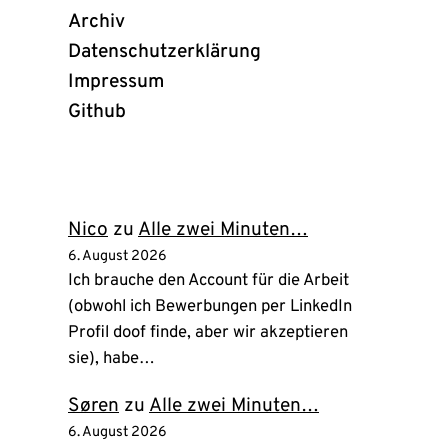
Archiv
Datenschutzerklärung
Impressum
Github
(öffnet
in
neuem
Tab)
Nico
zu
Alle zwei Minuten…
6. August 2026
Ich brauche den Account für die Arbeit
(obwohl ich Bewerbungen per LinkedIn
Profil doof finde, aber wir akzeptieren
sie), habe…
Søren
zu
Alle zwei Minuten…
6. August 2026