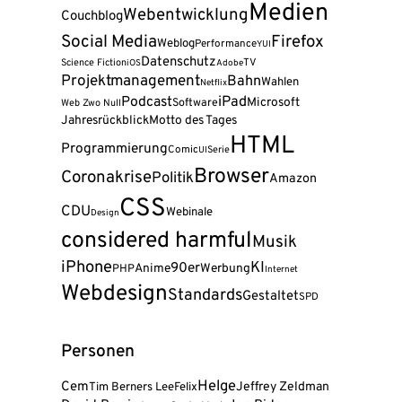
Medien
Webentwicklung
Couchblog
Social Media
Firefox
Weblog
Performance
YUI
Datenschutz
Science Fiction
TV
iOS
Adobe
Projektmanagement
Bahn
Wahlen
Netflix
Podcast
iPad
Microsoft
Software
Web Zwo Null
Jahresrückblick
Motto des Tages
HTML
Programmierung
Comic
Serie
UI
Browser
Coronakrise
Politik
Amazon
CSS
CDU
Webinale
Design
considered harmful
Musik
iPhone
KI
90er
Anime
Werbung
PHP
Internet
Webdesign
Standards
Gestaltet
SPD
Personen
Helge
Cem
Tim Berners Lee
Felix
Jeffrey Zeldman