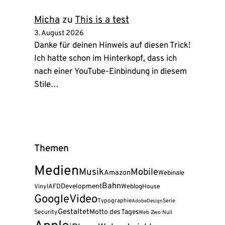
Micha
zu
This is a test
3. August 2026
Danke für deinen Hinweis auf diesen Trick!
Ich hatte schon im Hinterkopf, dass ich
nach einer YouTube-Einbindung in diesem
Stile…
Themen
Medien
Musik
Mobile
Amazon
Webinale
Bahn
AFD
Development
Weblog
Vinyl
House
Google
Video
Typographie
Serie
Adobe
Design
Gestaltet
Motto des Tages
Security
Web Zwo Null