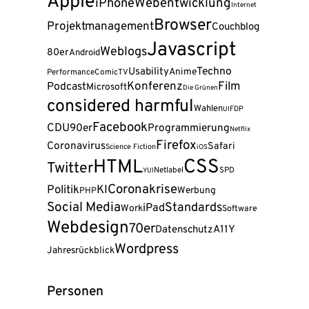
Apple
Webentwicklung
iPhone
Internet
Browser
Projektmanagement
Couchblog
Javascript
Weblogs
80er
Android
Techno
Usability
Anime
Performance
Comic
TV
Konferenz
Film
Podcast
Microsoft
Die Grünen
considered harmful
Wahlen
FDP
UI
Facebook
CDU
90er
Programmierung
Netflix
Firefox
Coronavirus
Safari
Science Fiction
iOS
CSS
HTML
Twitter
Netlabel
SPD
YUI
Coronakrise
Politik
KI
Werbung
PHP
Social Media
Standards
iPad
Work
Software
Webdesign
70er
A11Y
Datenschutz
Wordpress
Jahresrückblick
Personen