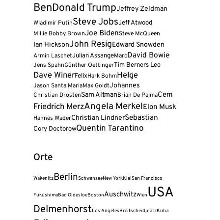
Ben
Donald Trump
Jeffrey Zeldman
Steve Jobs
Jeff Atwood
Wladimir Putin
Joe Biden
Millie Bobby Brown
Steve McQueen
John Resig
Ian Hickson
Edward Snowden
David Bowie
Julian Assange
Armin Laschet
Marc
Tim Berners Lee
Jens Spahn
Günther Oettinger
Dave Winer
Helge
Felix
Hark Bohm
Johannes
Jason Santa Maria
Max Goldt
Cem
Sam Altman
Christian Drosten
Brian De Palma
Angela Merkel
Friedrich Merz
Elon Musk
Sebastian
Christian Lindner
Hannes Wader
Quentin Tarantino
Cory Doctorow
Orte
Berlin
Wakenitz
Schwansee
New York
Kiel
San Francisco
USA
Auschwitz
Fukushima
Bad Oldesloe
Boston
Wien
Delmenhorst
Los Angeles
Breitscheidplatz
Kuba