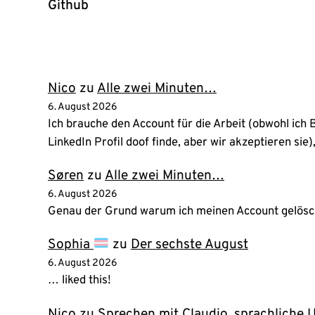
Github
(öffnet
in
neuem
Tab)
Nico
zu
Alle zwei Minuten…
6. August 2026
Ich brauche den Account für die Arbeit (obwohl ic
LinkedIn Profil doof finde, aber wir akzeptieren sie
Søren
zu
Alle zwei Minuten…
6. August 2026
Genau der Grund warum ich meinen Account gelösch
Sophia
zu
Der sechste August
6. August 2026
… liked this!
Nico
zu
Sprechen mit Claudio, sprachliche 