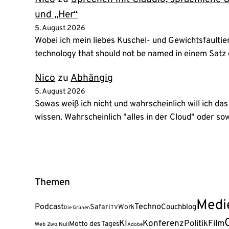
und „Her“
5. August 2026
Wobei ich mein liebes Kuschel- und Gewichtsfaultier
technology that should not be named in einem Sat
Nico
zu
Abhängig
5. August 2026
Sowas weiß ich nicht und wahrscheinlich will ich das
wissen. Wahrscheinlich "alles in der Cloud" oder s
Themen
Medi
Podcast
Techno
Safari
Couchblog
Work
TV
Die Grünen
KI
Konferenz
Politik
Film
Motto des Tages
Web Zwo Null
Adobe