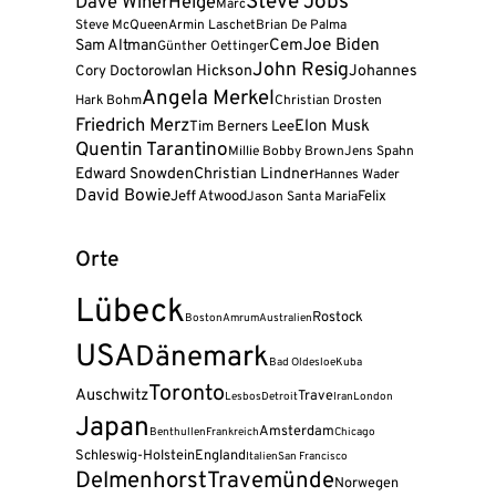
Steve Jobs
Dave Winer
Helge
Marc
Steve McQueen
Armin Laschet
Brian De Palma
Joe Biden
Cem
Sam Altman
Günther Oettinger
John Resig
Cory Doctorow
Ian Hickson
Johannes
Angela Merkel
Hark Bohm
Christian Drosten
Friedrich Merz
Elon Musk
Tim Berners Lee
Quentin Tarantino
Millie Bobby Brown
Jens Spahn
Edward Snowden
Christian Lindner
Hannes Wader
David Bowie
Jeff Atwood
Felix
Jason Santa Maria
Orte
Lübeck
Rostock
Boston
Amrum
Australien
USA
Dänemark
Bad Oldesloe
Kuba
Toronto
Auschwitz
Trave
Lesbos
Detroit
Iran
London
Japan
Amsterdam
Benthullen
Frankreich
Chicago
Schleswig-Holstein
England
Italien
San Francisco
Delmenhorst
Travemünde
Norwegen