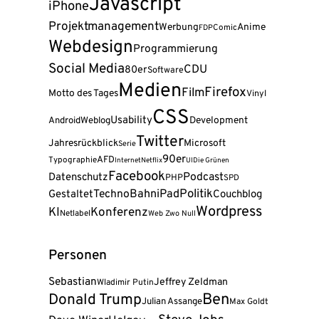
Javascript
iPhone
Projektmanagement
Werbung
Anime
FDP
Comic
Webdesign
Programmierung
Social Media
CDU
80er
Software
Medien
Firefox
Film
Motto des Tages
Vinyl
CSS
Usability
Android
Weblog
Development
Twitter
Jahresrückblick
Microsoft
Serie
90er
AFD
Typographie
Internet
Netflix
UI
Die Grünen
Facebook
Podcast
Datenschutz
PHP
SPD
Politik
Techno
Bahn
iPad
Gestaltet
Couchblog
Wordpress
KI
Konferenz
Netlabel
Web Zwo Null
Personen
Sebastian
Jeffrey Zeldman
Wladimir Putin
Donald Trump
Ben
Julian Assange
Max Goldt