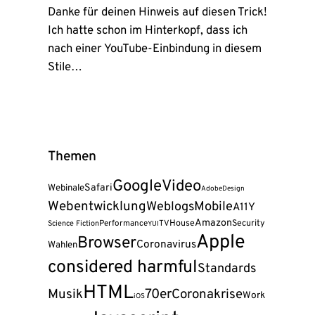
Danke für deinen Hinweis auf diesen Trick!
Ich hatte schon im Hinterkopf, dass ich
nach einer YouTube-Einbindung in diesem
Stile…
Themen
Google
Video
Safari
Webinale
Adobe
Design
Webentwicklung
Weblogs
Mobile
A11Y
Amazon
House
Security
Science Fiction
Performance
TV
YUI
Apple
Browser
Coronavirus
Wahlen
considered harmful
Standards
HTML
Musik
70er
Coronakrise
Work
iOS