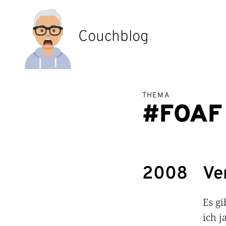
Zum
Inhalt
springen
Couchblog
THEMA
#FOAF
2008
Ve
Es g
ich j