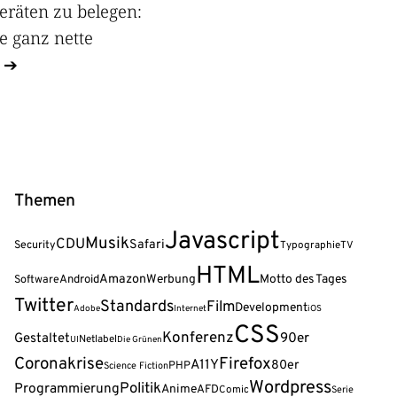
eräten zu belegen:
e ganz nette
Themen
Javascript
Musik
CDU
Safari
Security
Typographie
TV
HTML
Amazon
Android
Werbung
Motto des Tages
Software
Twitter
Standards
Film
Development
Adobe
Internet
iOS
CSS
Konferenz
90er
Gestaltet
Netlabel
UI
Die Grünen
Coronakrise
Firefox
A11Y
80er
PHP
Science Fiction
Wordpress
Politik
Programmierung
Anime
AFD
Comic
Serie