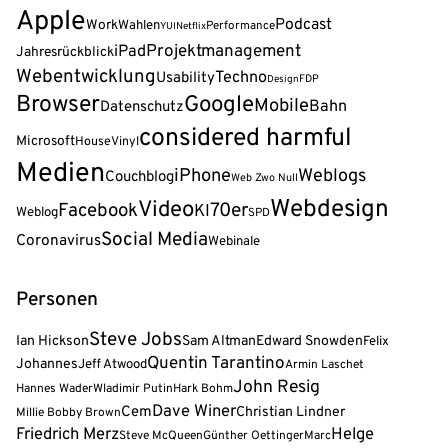
Apple
Podcast
Work
Wahlen
Performance
YUI
Netflix
Projektmanagement
iPad
Jahresrückblick
Webentwicklung
Techno
Usability
FDP
Design
Browser
Google
Mobile
Bahn
Datenschutz
considered harmful
Microsoft
House
Vinyl
Medien
iPhone
Weblogs
Couchblog
Web Zwo Null
Webdesign
Video
Facebook
70er
KI
Weblog
SPD
Social Media
Coronavirus
Webinale
Personen
Steve Jobs
Ian Hickson
Sam Altman
Edward Snowden
Felix
Quentin Tarantino
Johannes
Jeff Atwood
Armin Laschet
John Resig
Hannes Wader
Wladimir Putin
Hark Bohm
Dave Winer
Cem
Christian Lindner
Millie Bobby Brown
Friedrich Merz
Helge
Steve McQueen
Günther Oettinger
Marc