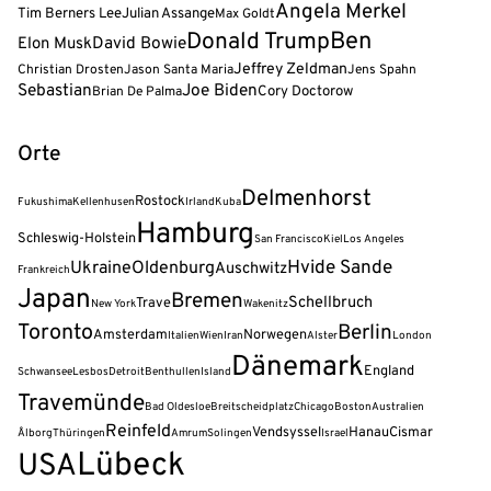
Angela Merkel
Tim Berners Lee
Julian Assange
Max Goldt
Donald Trump
Ben
David Bowie
Elon Musk
Jeffrey Zeldman
Christian Drosten
Jason Santa Maria
Jens Spahn
Sebastian
Joe Biden
Cory Doctorow
Brian De Palma
Orte
Delmenhorst
Rostock
Fukushima
Kellenhusen
Irland
Kuba
Hamburg
Schleswig-Holstein
San Francisco
Kiel
Los Angeles
Hvide Sande
Ukraine
Oldenburg
Auschwitz
Frankreich
Japan
Bremen
Schellbruch
Trave
New York
Wakenitz
Toronto
Berlin
Amsterdam
Norwegen
Italien
Wien
Iran
Alster
London
Dänemark
England
Schwansee
Lesbos
Detroit
Benthullen
Island
Travemünde
Bad Oldesloe
Breitscheidplatz
Chicago
Boston
Australien
Reinfeld
Vendsyssel
Hanau
Cismar
Ålborg
Thüringen
Amrum
Solingen
Israel
Lübeck
USA