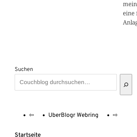
mein
eine 
Anlag
Suchen
⇦
UberBlogr Webring
⇨
UberBlogr
Webring
Startseite