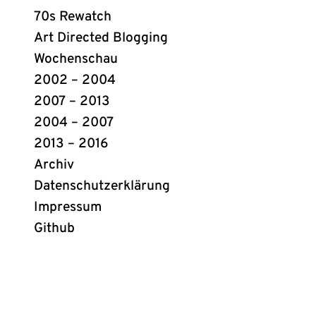
Links
70s Rewatch
Art Directed Blogging
Wochenschau
2002 – 2004
2007 – 2013
2004 – 2007
2013 – 2016
Archiv
Datenschutzerklärung
Impressum
Github
(öffnet
in
neuem
Tab)