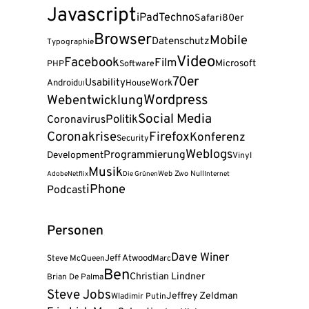
Javascript
iPad
Techno
Safari
80er
Browser
Mobile
Datenschutz
Typographie
Video
Facebook
Film
Microsoft
PHP
Software
70er
Usability
Android
Work
House
UI
Wordpress
Webentwicklung
Social Media
Politik
Coronavirus
Coronakrise
Firefox
Konferenz
Security
Weblogs
Programmierung
Development
Vinyl
Musik
Web Zwo Null
Adobe
Netflix
Die Grünen
Internet
iPhone
Podcast
Personen
Dave Winer
Jeff Atwood
Steve McQueen
Marc
Ben
Christian Lindner
Brian De Palma
Steve Jobs
Jeffrey Zeldman
Wladimir Putin