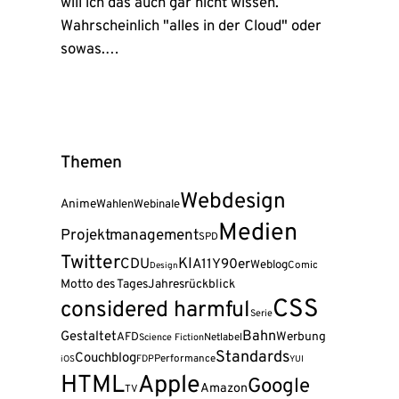
will ich das auch gar nicht wissen.
Wahrscheinlich "alles in der Cloud" oder
sowas.…
Themen
Webdesign
Anime
Wahlen
Webinale
Medien
Projektmanagement
SPD
Twitter
KI
CDU
A11Y
90er
Weblog
Comic
Design
Motto des Tages
Jahresrückblick
CSS
considered harmful
Serie
Bahn
Gestaltet
AFD
Werbung
Science Fiction
Netlabel
Standards
Couchblog
FDP
Performance
iOS
YUI
HTML
Apple
Google
Amazon
TV