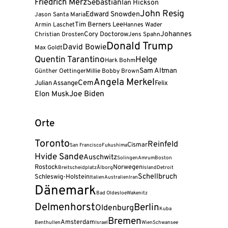
Friedrich Merz
Sebastian
Ian Hickson
John Resig
Edward Snowden
Jason Santa Maria
Tim Berners Lee
Armin Laschet
Hannes Wader
Cory Doctorow
Johannes
Christian Drosten
Jens Spahn
Donald Trump
David Bowie
Max Goldt
Quentin Tarantino
Helge
Hark Bohm
Sam Altman
Günther Oettinger
Millie Bobby Brown
Angela Merkel
Cem
Julian Assange
Felix
Joe Biden
Elon Musk
Orte
Toronto
Reinfeld
Cismar
San Francisco
Fukushima
Hvide Sande
Auschwitz
Solingen
Amrum
Boston
Rostock
Norwegen
Breitscheidplatz
Ålborg
Island
Detroit
Schellbruch
Schleswig-Holstein
Italien
Australien
Iran
Dänemark
Bad Oldesloe
Wakenitz
Delmenhorst
Berlin
Oldenburg
Kuba
Bremen
Amsterdam
Benthullen
Israel
Wien
Schwansee