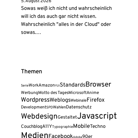
5. August 2026
Sowas weiß ich nicht und wahrscheinlich
will ich das auch gar nicht wissen.
Wahrscheinlich "alles in der Cloud" oder
sowas.…
Themen
Browser
Standards
Amazon
Work
Serie
YUI
Werbung
Motto des Tages
Microsoft
Anime
Wordpress
Firefox
Weblogs
Webinale
Datenschutz
Development
Wahlen
SPD
Javascript
Webdesign
Gestaltet
Mobile
A11Y
Techno
Couchblog
Typographie
Medien
Facebook
90er
Adobe