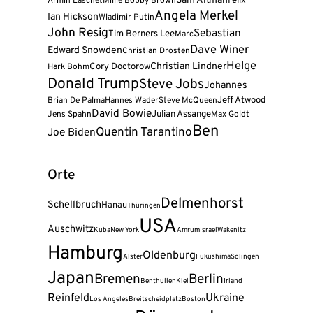
Sam Altman
Felix
Armin Laschet
Millie Bobby Brown
Angela Merkel
Ian Hickson
Wladimir Putin
John Resig
Sebastian
Tim Berners Lee
Marc
Dave Winer
Edward Snowden
Christian Drosten
Helge
Cory Doctorow
Christian Lindner
Hark Bohm
Donald Trump
Steve Jobs
Johannes
Jeff Atwood
Brian De Palma
Hannes Wader
Steve McQueen
David Bowie
Julian Assange
Jens Spahn
Max Goldt
Ben
Quentin Tarantino
Joe Biden
Orte
Delmenhorst
Schellbruch
Hanau
Thüringen
USA
Auschwitz
Kuba
New York
Amrum
Israel
Wakenitz
Hamburg
Oldenburg
Alster
Fukushima
Solingen
Japan
Bremen
Berlin
Benthullen
Kiel
Irland
Reinfeld
Ukraine
Los Angeles
Breitscheidplatz
Boston