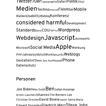
Twitter
70er
Politik
Safari
Vinyl
Typographie
Medien
Mobile
Film
Techno
90er
Internet
Konferenz
Usability
Wahlen
Weblog
considered harmful
Development
Wordpress
Standards
CDU
Serie
FDP
YUI
Javascript
Webdesign
Anime
SPD
Apple
Social Media
Microsoft
Werbung
Weblogs
Jahresrückblick
Work
PHP
Security
iPhone
Gestaltet
AFD
House
Web Zwo Null
Datenschutz
Personen
Ben
Joe Biden
Julian Assange
Max Goldt
Johannes
Tim Berners Lee
Armin Laschet
David Bowie
Christian Drosten
Jason Santa Maria
Steve Jobs
Friedrich Merz
Edward Snowden