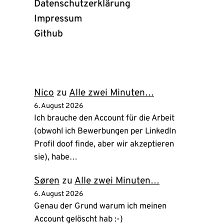
Datenschutzerklärung
Impressum
Github
(öffnet
in
neuem
Tab)
Nico
zu
Alle zwei Minuten…
6. August 2026
Ich brauche den Account für die Arbeit
(obwohl ich Bewerbungen per LinkedIn
Profil doof finde, aber wir akzeptieren
sie), habe…
Søren
zu
Alle zwei Minuten…
6. August 2026
Genau der Grund warum ich meinen
Account gelöscht hab :-)