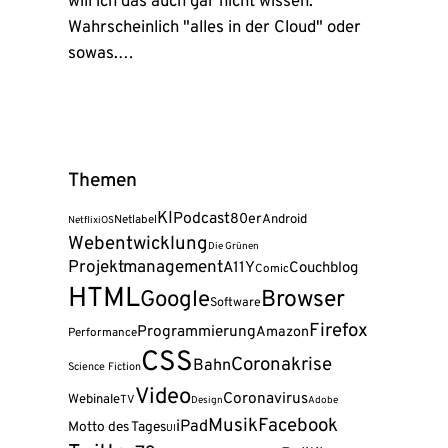
will ich das auch gar nicht wissen.
Wahrscheinlich "alles in der Cloud" oder
sowas.…
Themen
KI
Podcast
80er
Android
Netlabel
Netflix
iOS
Webentwicklung
Die Grünen
Projektmanagement
A11Y
Couchblog
Comic
HTML
Google
Browser
Software
Firefox
Programmierung
Amazon
Performance
CSS
Coronakrise
Bahn
Science Fiction
Video
Coronavirus
Webinale
TV
Design
Adobe
Musik
Facebook
iPad
Motto des Tages
UI