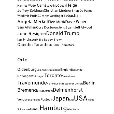
Helge
Cem
Hannes Wader
Steve McQueen
Jeffrey Zeldman
Christian Lindner
Brian De Palma
Sebastian
Wladimir Putin
Günther Oettinger
Angela Merkel
Dave Winer
Elon Musk
Sam Altman
Cory Doctorow
Jeff Atwood
Jens Spahn
Donald Trump
John Resig
Felix
Ian Hickson
Millie Bobby Brown
Quentin Tarantino
Hark Bohm
Marc
Orte
Oldenburg
England
Los Angeles
Chicago
Wakenitz
Toronto
Norwegen
Thüringen
Fukushima
Travemünde
Berlin
Kellenhusen
Boston
Iran
Detroit
Delmenhorst
Bremen
Cismar
Amrum
USA
Japan
Vendsyssel
Rostock
Island
Kiel
Irland
Hamburg
Hanau
Schwansee
Wien
Kuba