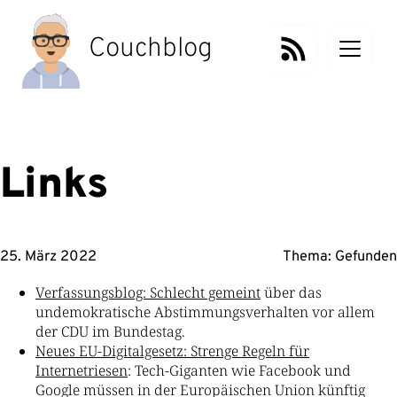
Zum
Inhalt
Couchblog
springen
Links
25. März 2022
Thema:
Gefunden
Verfassungsblog: Schlecht gemeint
über das
undemokratische Abstimmungsverhalten vor allem
der CDU im Bundestag.
Neues EU-Digitalgesetz: Strenge Regeln für
Internetriesen
: Tech-Giganten wie Facebook und
Google müssen in der Europäischen Union künftig