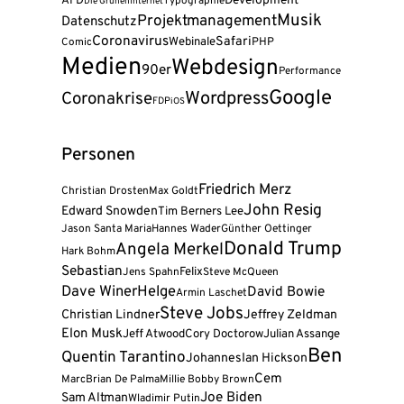
AFD
Development
Typographie
Die Grünen
Internet
Musik
Projektmanagement
Datenschutz
Coronavirus
Safari
Webinale
PHP
Comic
Medien
Webdesign
90er
Performance
Google
Wordpress
Coronakrise
FDP
iOS
Personen
Friedrich Merz
Christian Drosten
Max Goldt
John Resig
Edward Snowden
Tim Berners Lee
Jason Santa Maria
Hannes Wader
Günther Oettinger
Donald Trump
Angela Merkel
Hark Bohm
Sebastian
Felix
Jens Spahn
Steve McQueen
Dave Winer
Helge
David Bowie
Armin Laschet
Steve Jobs
Christian Lindner
Jeffrey Zeldman
Elon Musk
Jeff Atwood
Cory Doctorow
Julian Assange
Ben
Quentin Tarantino
Johannes
Ian Hickson
Cem
Marc
Brian De Palma
Millie Bobby Brown
Joe Biden
Sam Altman
Wladimir Putin