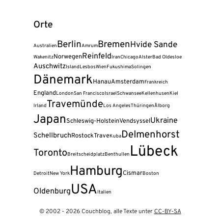
Orte
Berlin
Bremen
Hvide Sande
Australien
Amrum
Reinfeld
Norwegen
Wakenitz
Iran
Chicago
Alster
Bad Oldesloe
Auschwitz
Island
Lesbos
Wien
Fukushima
Solingen
Dänemark
Hanau
Amsterdam
Frankreich
England
London
San Francisco
Israel
Schwansee
Kellenhusen
Kiel
Travemünde
Irland
Los Angeles
Thüringen
Ålborg
Japan
Ukraine
Schleswig-Holstein
Vendsyssel
Delmenhorst
Schellbruch
Rostock
Trave
Kuba
Lübeck
Toronto
Breitscheidplatz
Benthullen
Hamburg
Cismar
Detroit
New York
Boston
USA
Oldenburg
Italien
© 2002 - 2026 Couchblog, alle Texte unter
CC-BY-SA