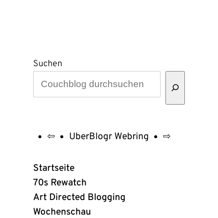
Suchen
⇦
UberBlogr Webring
⇨
UberBlogr
Webring
Startseite
Links
70s Rewatch
Art Directed Blogging
Wochenschau