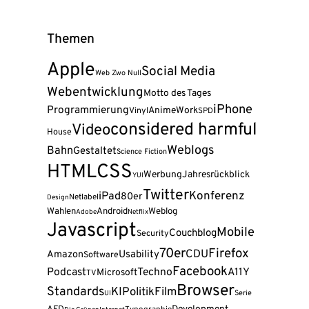
Themen
Apple
Social Media
Web Zwo Null
Webentwicklung
Motto des Tages
iPhone
Programmierung
Anime
Work
Vinyl
SPD
considered harmful
Video
House
Weblogs
Bahn
Gestaltet
Science Fiction
CSS
HTML
Werbung
Jahresrückblick
YUI
Twitter
Konferenz
iPad
80er
Netlabel
Design
Wahlen
Android
Weblog
Adobe
Netflix
Javascript
Mobile
Couchblog
Security
70er
Firefox
CDU
Amazon
Usability
Software
Facebook
Podcast
Techno
A11Y
Microsoft
TV
Browser
Standards
KI
Politik
Film
Serie
UI