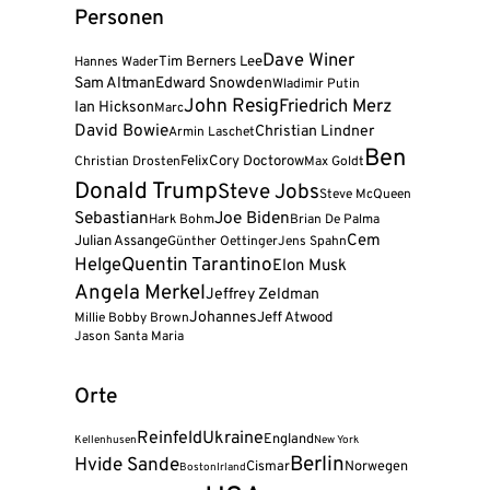
Personen
Dave Winer
Tim Berners Lee
Hannes Wader
Sam Altman
Edward Snowden
Wladimir Putin
John Resig
Friedrich Merz
Ian Hickson
Marc
David Bowie
Christian Lindner
Armin Laschet
Ben
Felix
Cory Doctorow
Christian Drosten
Max Goldt
Donald Trump
Steve Jobs
Steve McQueen
Sebastian
Joe Biden
Hark Bohm
Brian De Palma
Cem
Julian Assange
Günther Oettinger
Jens Spahn
Helge
Quentin Tarantino
Elon Musk
Angela Merkel
Jeffrey Zeldman
Johannes
Jeff Atwood
Millie Bobby Brown
Jason Santa Maria
Orte
Reinfeld
Ukraine
England
Kellenhusen
New York
Berlin
Hvide Sande
Cismar
Norwegen
Boston
Irland