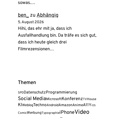
sowas.…
ben_
zu
Abhängig
5. August 2026
Hihi, das ehr mit ja, dass ich
Ausfallhandlung bin. Da träfe es sich gut,
dass ich heute gleich drei
Filmrezensionen…
Themen
Programmierung
Datenschutz
SPD
Social Media
Konferenz
Microsoft
House
TV
KI
Techno
A11Y
Amazon
Weblog
Android
Anime
iOS
Video
iPhone
Werbung
Comic
Typographie