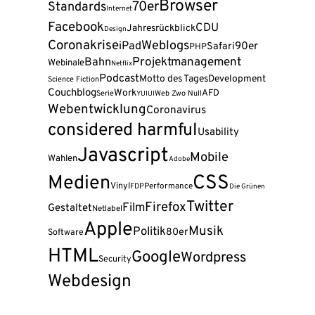
Browser
70er
Standards
Internet
Facebook
CDU
Jahresrückblick
Design
Coronakrise
Weblogs
iPad
90er
Safari
PHP
Projektmanagement
Bahn
Webinale
Netflix
Podcast
Motto des Tages
Development
Science Fiction
Couchblog
Work
AFD
Serie
Web Zwo Null
YUI
UI
Webentwicklung
Coronavirus
considered harmful
Usability
Javascript
Mobile
Wahlen
Adobe
CSS
Medien
Vinyl
FDP
Performance
Die Grünen
Twitter
Firefox
Film
Gestaltet
Netlabel
Apple
Musik
Politik
80er
Software
HTML
Google
Wordpress
Security
Webdesign