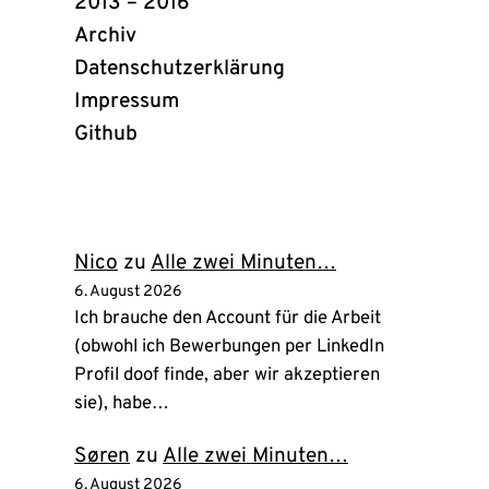
2013 – 2016
Archiv
Datenschutzerklärung
Impressum
Github
(öffnet
in
neuem
Tab)
Nico
zu
Alle zwei Minuten…
6. August 2026
Ich brauche den Account für die Arbeit
(obwohl ich Bewerbungen per LinkedIn
Profil doof finde, aber wir akzeptieren
sie), habe…
Søren
zu
Alle zwei Minuten…
6. August 2026