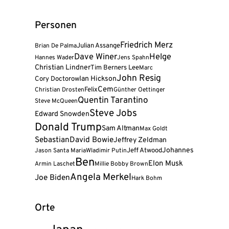
Personen
Friedrich Merz
Julian Assange
Brian De Palma
Dave Winer
Helge
Hannes Wader
Jens Spahn
Christian Lindner
Tim Berners Lee
Marc
John Resig
Cory Doctorow
Ian Hickson
Cem
Felix
Christian Drosten
Günther Oettinger
Quentin Tarantino
Steve McQueen
Steve Jobs
Edward Snowden
Donald Trump
Sam Altman
Max Goldt
Sebastian
David Bowie
Jeffrey Zeldman
Jeff Atwood
Johannes
Jason Santa Maria
Wladimir Putin
Ben
Elon Musk
Armin Laschet
Millie Bobby Brown
Angela Merkel
Joe Biden
Hark Bohm
Orte