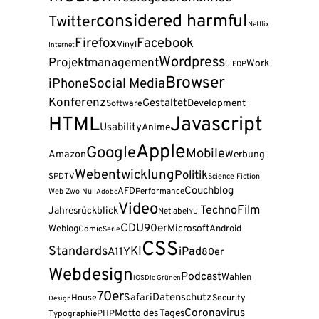
considered harmful
Twitter
Netflix
Firefox
Facebook
Vinyl
Internet
Wordpress
Projektmanagement
Work
FDP
UI
Browser
Social Media
iPhone
Konferenz
Gestaltet
Development
Software
Javascript
HTML
Usability
Anime
Apple
Google
Mobile
Amazon
Werbung
Webentwicklung
Politik
SPD
TV
Science Fiction
Couchblog
AFD
Web Zwo Null
Performance
Adobe
Video
Film
Techno
Jahresrückblick
Netlabel
YUI
CDU
90er
Weblog
Microsoft
Android
Comic
Serie
CSS
Standards
KI
A11Y
iPad
80er
Webdesign
Podcast
Wahlen
iOS
Die Grünen
70er
Safari
Datenschutz
House
Security
Design
Coronavirus
Motto des Tages
PHP
Typographie