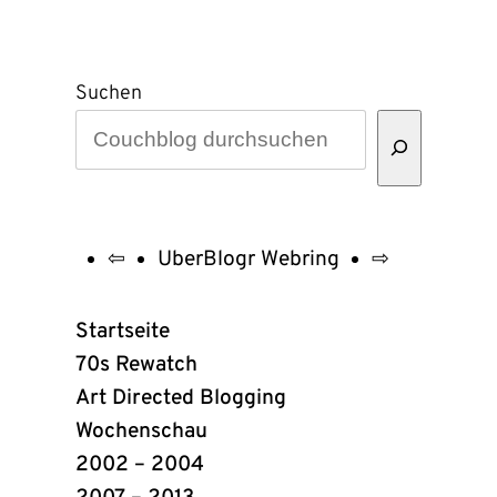
Suchen
⇦
UberBlogr Webring
⇨
UberBlogr
Webring
Startseite
Links
70s Rewatch
Art Directed Blogging
Wochenschau
2002 – 2004