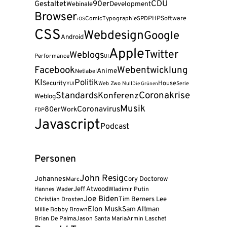
90er
CDU
Gestaltet
Webinale
Development
Browser
PHP
Software
Comic
Typographie
SPD
iOS
CSS
Webdesign
Google
Android
Apple
Twitter
Weblogs
Performance
UI
Facebook
Webentwicklung
Anime
Netlabel
KI
Politik
Security
House
Web Zwo Null
Serie
YUI
Die Grünen
Coronakrise
Standards
Konferenz
Weblog
Musik
Coronavirus
80er
Work
FDP
Javascript
Podcast
Personen
John Resig
Johannes
Cory Doctorow
Marc
Jeff Atwood
Hannes Wader
Wladimir Putin
Joe Biden
Tim Berners Lee
Christian Drosten
Elon Musk
Sam Altman
Millie Bobby Brown
Brian De Palma
Jason Santa Maria
Armin Laschet