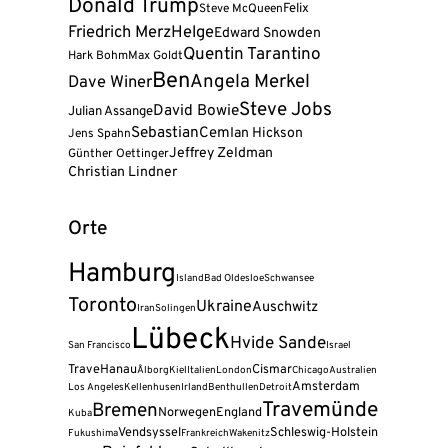
Donald Trump
Felix
Steve McQueen
Friedrich Merz
Helge
Edward Snowden
Quentin Tarantino
Hark Bohm
Max Goldt
Ben
Angela Merkel
Dave Winer
Steve Jobs
David Bowie
Julian Assange
Sebastian
Cem
Ian Hickson
Jens Spahn
Jeffrey Zeldman
Günther Oettinger
Christian Lindner
Orte
Hamburg
Island
Bad Oldesloe
Schwansee
Toronto
Ukraine
Auschwitz
Iran
Solingen
Lübeck
Hvide Sande
San Francisco
Israel
Trave
Hanau
Cismar
Ålborg
Kiel
Italien
London
Chicago
Australien
Amsterdam
Los Angeles
Kellenhusen
Irland
Benthullen
Detroit
Travemünde
Bremen
Norwegen
England
Kuba
Vendsyssel
Schleswig-Holstein
Fukushima
Frankreich
Wakenitz