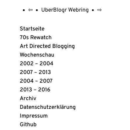
⇦
UberBlogr Webring
⇨
UberBlogr
Webring
Startseite
Links
70s Rewatch
Art Directed Blogging
Wochenschau
2002 – 2004
2007 – 2013
2004 – 2007
2013 – 2016
Archiv
Datenschutzerklärung
Impressum
Github
(öffnet