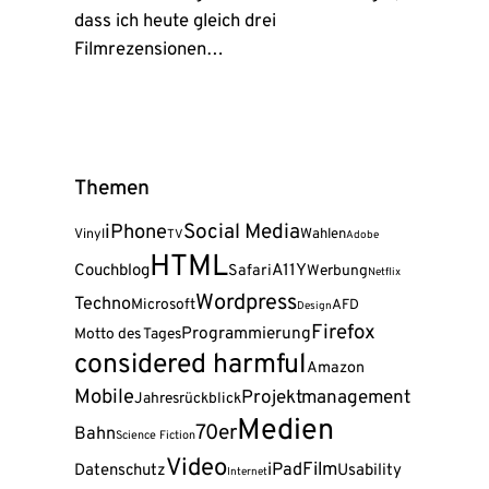
dass ich heute gleich drei
Filmrezensionen…
Themen
Social Media
iPhone
Wahlen
Vinyl
TV
Adobe
HTML
A11Y
Couchblog
Safari
Werbung
Netflix
Wordpress
Techno
Microsoft
AFD
Design
Firefox
Programmierung
Motto des Tages
considered harmful
Amazon
Mobile
Projektmanagement
Jahresrückblick
Medien
70er
Bahn
Science Fiction
Video
Film
iPad
Datenschutz
Usability
Internet