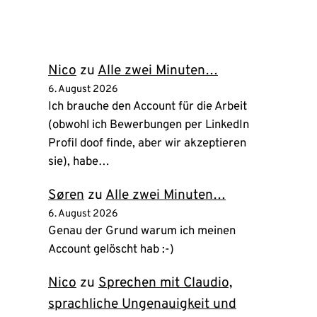
in
neuem
Tab)
Nico
zu
Alle zwei Minuten…
6. August 2026
Ich brauche den Account für die Arbeit
(obwohl ich Bewerbungen per LinkedIn
Profil doof finde, aber wir akzeptieren
sie), habe…
Søren
zu
Alle zwei Minuten…
6. August 2026
Genau der Grund warum ich meinen
Account gelöscht hab :-)
Nico
zu
Sprechen mit Claudio,
sprachliche Ungenauigkeit und