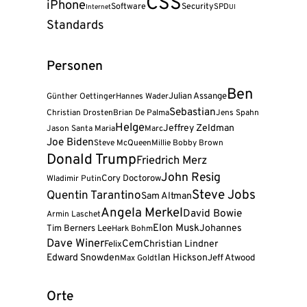
CSS
iPhone
Software
Security
SPD
Internet
UI
Standards
Personen
Ben
Julian Assange
Günther Oettinger
Hannes Wader
Sebastian
Christian Drosten
Brian De Palma
Jens Spahn
Helge
Jeffrey Zeldman
Jason Santa Maria
Marc
Joe Biden
Steve McQueen
Millie Bobby Brown
Donald Trump
Friedrich Merz
John Resig
Cory Doctorow
Wladimir Putin
Steve Jobs
Quentin Tarantino
Sam Altman
Angela Merkel
David Bowie
Armin Laschet
Elon Musk
Tim Berners Lee
Johannes
Hark Bohm
Dave Winer
Cem
Felix
Christian Lindner
Edward Snowden
Ian Hickson
Jeff Atwood
Max Goldt
Orte