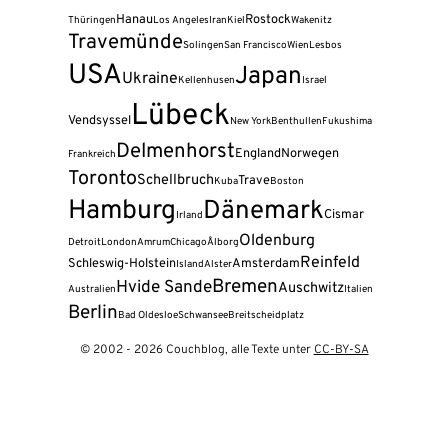
Hanau
Rostock
Thüringen
Los Angeles
Iran
Kiel
Wakenitz
Travemünde
Solingen
San Francisco
Wien
Lesbos
USA
Japan
Ukraine
Kellenhusen
Israel
Lübeck
Vendsyssel
New York
Benthullen
Fukushima
Delmenhorst
England
Norwegen
Frankreich
Toronto
Schellbruch
Trave
Kuba
Boston
Hamburg
Dänemark
Cismar
Irland
Oldenburg
Detroit
London
Amrum
Chicago
Ålborg
Reinfeld
Schleswig-Holstein
Amsterdam
Island
Alster
Bremen
Hvide Sande
Auschwitz
Australien
Italien
Berlin
Bad Oldesloe
Schwansee
Breitscheidplatz
© 2002 - 2026 Couchblog, alle Texte unter
CC-BY-SA