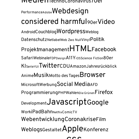
Medien
70er
Techno
Coronavirus
Webdesign
Performance
Adobe
considered harmful
Video
90er
Wordpress
Couchblog
Android
Weblog
Politik
Datenschutz
Vinyl
Netlabel
Web Zwo Null
HTML
Facebook
Projektmanagement
A11Y
Safari
80er
Webinale
FDP
Science Fiction
Design
iOS
Twitter
KI
CDU
Amazon
Jahresrückblick
Serie
YUI
Browser
Musik
Anime
Motto des Tages
Social Media
Microsoft
Werbung
AFD
Firefox
Programmierung
Wahlen
PHP
Die Grünen
Javascript
Google
Development
iPad
Bahn
Work
Comic
TV
Netflix
Webentwicklung
Coronakrise
Film
Apple
Weblogs
Konferenz
Gestaltet