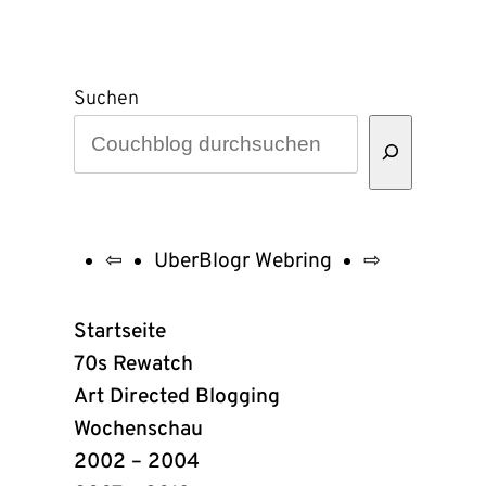
Suchen
⇦
UberBlogr Webring
⇨
UberBlogr
Webring
Startseite
Links
70s Rewatch
Art Directed Blogging
Wochenschau
2002 – 2004