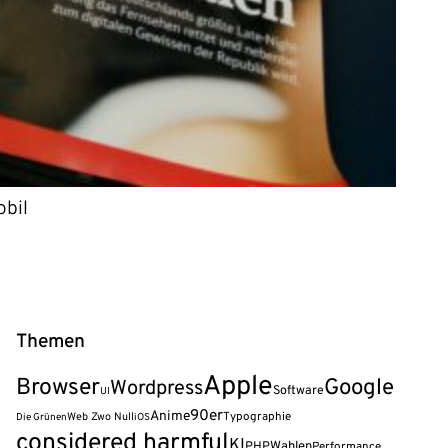
obil
Themen
Apple
Browser
Google
Wordpress
Software
UI
90er
Anime
Web Zwo Null
Typographie
Die Grünen
iOS
considered harmful
KI
Wahlen
PHP
Performance