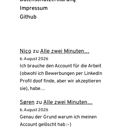
Impressum
Github
(öffnet
in
neuem
Tab)
Nico
zu
Alle zwei Minuten…
6. August 2026
Ich brauche den Account für die Arbeit
(obwohl ich Bewerbungen per LinkedIn
Profil doof finde, aber wir akzeptieren
sie), habe…
Søren
zu
Alle zwei Minuten…
6. August 2026
Genau der Grund warum ich meinen
Account gelöscht hab :-)