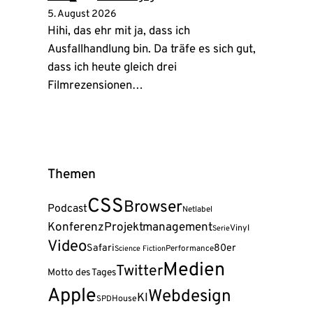
5. August 2026
Hihi, das ehr mit ja, dass ich
Ausfallhandlung bin. Da träfe es sich gut,
dass ich heute gleich drei
Filmrezensionen…
Themen
CSS
Browser
Podcast
Netlabel
Konferenz
Projektmanagement
Vinyl
Serie
Video
Safari
80er
Science Fiction
Performance
Medien
Twitter
Motto des Tages
Apple
Webdesign
KI
House
SPD