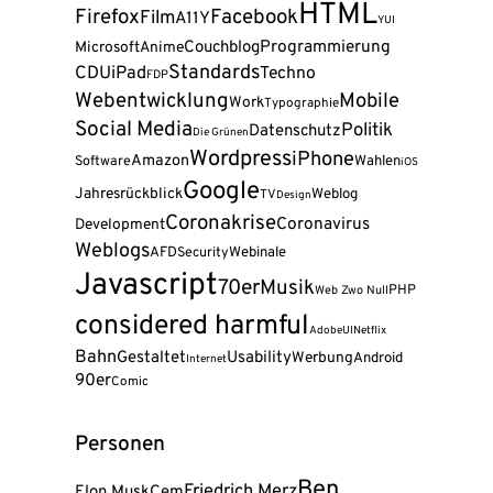
HTML
Firefox
Facebook
Film
A11Y
YUI
Programmierung
Couchblog
Microsoft
Anime
Standards
CDU
iPad
Techno
FDP
Webentwicklung
Mobile
Work
Typographie
Social Media
Politik
Datenschutz
Die Grünen
Wordpress
iPhone
Amazon
Wahlen
Software
iOS
Google
Jahresrückblick
Weblog
TV
Design
Coronakrise
Coronavirus
Development
Weblogs
AFD
Webinale
Security
Javascript
70er
Musik
PHP
Web Zwo Null
considered harmful
Adobe
UI
Netflix
Bahn
Gestaltet
Usability
Werbung
Android
Internet
90er
Comic
Personen
Ben
Friedrich Merz
Elon Musk
Cem