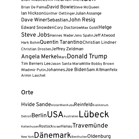
David Bowie
Brian De Palma
Steve McQueen
Ian Hickson
Julian Assange
Günther Oettinger
John Resig
Dave Winer
Sebastian
Helge
Edward Snowden
Cory Doctorow
Max Goldt
Steve Jobs
Jeff Atwood
Hannes Wader
Jens Spahn
Quentin Tarantino
Christian Lindner
Hark Bohm
Jeffrey Zeldman
Christian Drosten
Donald Trump
Angela Merkel
Marc
Tim Berners Lee
Jason Santa Maria
Millie Bobby Brown
Joe Biden
Johannes
Sam Altman
Felix
Wladimir Putin
Armin Laschet
Orte
Hvide Sande
Reinfeld
Alster
Wien
Kuba
Kiel
Amrum
Lübeck
USA
Berlin
Detroit
Australien
Travemünde
Rostock
Hanau
Kellenhusen
Israel
Dänemark
Oldenburg
New York
Benthullen