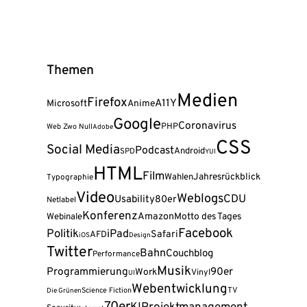
Themen
Medien
Firefox
A11Y
Microsoft
Anime
Google
Coronavirus
PHP
Web Zwo Null
Adobe
CSS
Social Media
Podcast
Android
SPD
YUI
HTML
Film
Wahlen
Jahresrückblick
Typographie
Video
Weblogs
CDU
Usability
80er
Netlabel
Konferenz
Amazon
Webinale
Motto des Tages
Facebook
Politik
iPad
Safari
AFD
iOS
Design
Twitter
Bahn
Couchblog
Performance
Musik
Programmierung
90er
Work
Vinyl
UI
Webentwicklung
Science Fiction
TV
Die Grünen