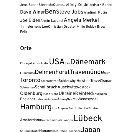
Jeffrey Zeldman
Jens Spahn
Steve McQueen
Hark Bohm
Ben
Steve Jobs
Dave Winer
Wladimir Putin
Angela Merkel
Joe Biden
Armin Laschet
Tim Berners Lee
Christian Drosten
Millie Bobby Brown
Felix
Orte
USA
Dänemark
Chicago
Lesbos
Alster
Iran
Travemünde
Delmenhorst
Fukushima
Wien
Toronto
Schleswig-Holstein
Trave
Cismar
Italien
Detroit
Schellbruch
Auschwitz
Rostock
Schwansee
Oldenburg
Ukraine
Reinfeld
Irland
Island
Thüringen
England
Vendsyssel
Australien
Amrum
Ålborg
New York
Hamburg
Los Angeles
Benthullen
Kiel
Boston
Lübeck
Amsterdam
Breitscheidplatz
London
Japan
Hanau
Solingen
Kuba
Wakenitz
San Francisco