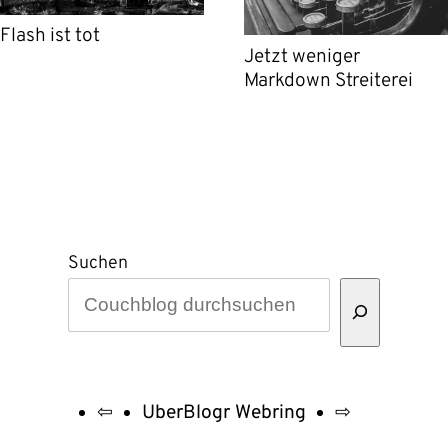
Flash ist tot
Jetzt weniger
Markdown Streiterei
Suchen
⇦
UberBlogr Webring
⇨
UberBlogr