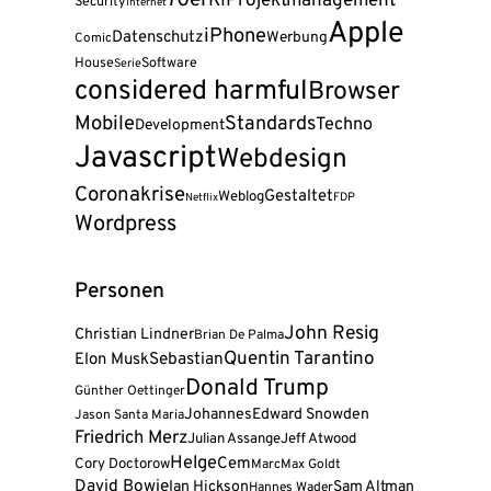
70er
KI
Projektmanagement
Security
Internet
Apple
iPhone
Datenschutz
Werbung
Comic
House
Software
Serie
considered harmful
Browser
Mobile
Standards
Techno
Development
Javascript
Webdesign
Coronakrise
Gestaltet
Weblog
FDP
Netflix
Wordpress
Personen
John Resig
Christian Lindner
Brian De Palma
Quentin Tarantino
Sebastian
Elon Musk
Donald Trump
Günther Oettinger
Johannes
Edward Snowden
Jason Santa Maria
Friedrich Merz
Julian Assange
Jeff Atwood
Helge
Cem
Cory Doctorow
Marc
Max Goldt
David Bowie
Ian Hickson
Sam Altman
Hannes Wader