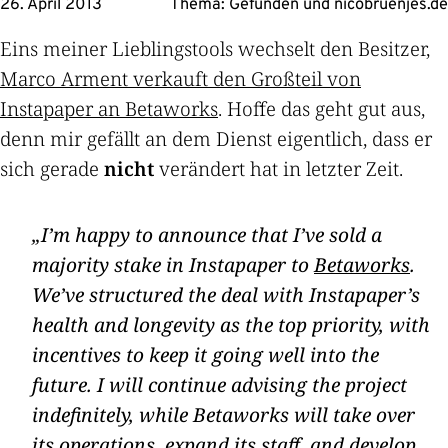
26. April 2013
Thema:
Gefunden
und
nicobruenjes.de
Eins meiner Lieblingstools wechselt den Besitzer,
Marco Arment verkauft den Großteil von
Instapaper an Betaworks
. Hoffe das geht gut aus,
denn mir gefällt an dem Dienst eigentlich, dass er
sich gerade
nicht
verändert hat in letzter Zeit.
I’m happy to announce that I’ve sold a
majority stake in Instapaper to
Betaworks
.
We’ve structured the deal with Instapaper’s
health and longevity as the top priority, with
incentives to keep it going well into the
future. I will continue advising the project
indefinitely, while Betaworks will take over
its operations, expand its staff, and develop