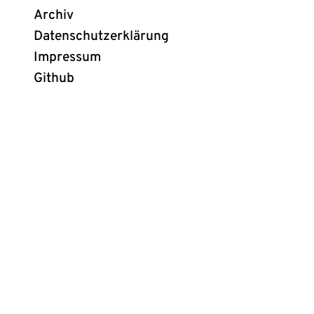
Archiv
Datenschutzerklärung
Impressum
Github
(öffnet
in
neuem
Tab)