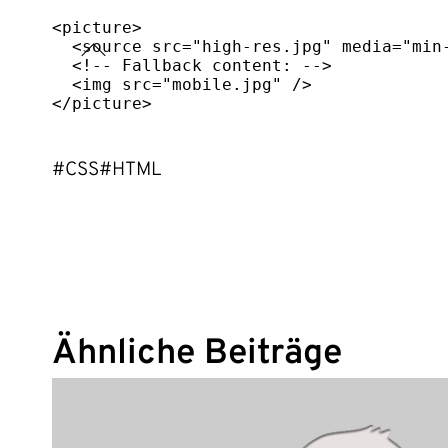
<
picture
>
<
source
src
=
"
high-res.jpg
"
media
=
"
min
<!-- Fallback content: -->
<
img
src
=
"
mobile.jpg
"
/>
</
picture
>
#CSS
#HTML
Ähnliche Beiträge