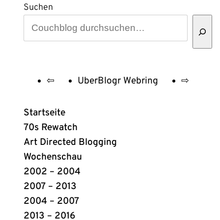
Suchen
⇦
UberBlogr Webring
⇨
UberBlogr
Webring
Startseite
Links
70s Rewatch
Art Directed Blogging
Wochenschau
2002 – 2004
2007 – 2013
2004 – 2007
2013 – 2016