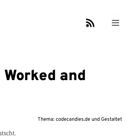
t Worked and
Thema:
codecandies.de
und
Gestaltet
tscht.