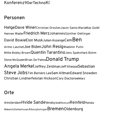
Konferenz
KI
90er
Techno
Personen
Helge
Dave Winer
Christian Drosten
Jason Santa Maria
Max Goldt
Friedrich Merz
Johannes
Hannes Wader
Günther Oettinger
Ben
David Bowie
Elon Musk
Cem
Julian Assange
John Resig
Joe Biden
Armin Laschet
Wladimir Putin
Quentin Tarantino
Millie Bobby Brown
Jens Spahn
Hark Bohm
Donald Trump
Steve McQueen
Brian De Palma
Angela Merkel
Sebastian
Jeffrey Zeldman
Jeff Atwood
Steve Jobs
Tim Berners Lee
Sam Altman
Edward Snowden
Christian Lindner
Felix
Ian Hickson
Cory Doctorow
Marc
Orte
Hvide Sande
Reinfeld
Amsterdam
Vendsyssel
Hanau
Amrum
Bremen
Oldenburg
Wakenitz
Kellenhusen
Ålborg
Solingen