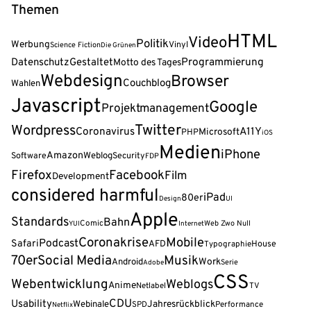
Themen
HTML
Video
Politik
Werbung
Vinyl
Science Fiction
Die Grünen
Programmierung
Datenschutz
Gestaltet
Motto des Tages
Webdesign
Browser
Couchblog
Wahlen
Javascript
Google
Projektmanagement
Twitter
Wordpress
Coronavirus
A11Y
Microsoft
PHP
iOS
Medien
iPhone
Amazon
Weblog
Software
Security
FDP
Firefox
Facebook
Film
Development
considered harmful
iPad
80er
Design
UI
Apple
Standards
Bahn
Comic
Web Zwo Null
YUI
Internet
Coronakrise
Mobile
Podcast
Safari
AFD
House
Typographie
70er
Social Media
Musik
Android
Work
Serie
Adobe
CSS
Webentwicklung
Weblogs
Anime
Netlabel
TV
CDU
Usability
Webinale
Jahresrückblick
SPD
Performance
Netflix