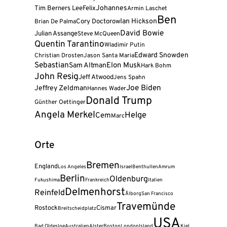
Tim Berners Lee
Felix
Johannes
Armin Laschet
Ben
Cory Doctorow
Ian Hickson
Brian De Palma
David Bowie
Julian Assange
Steve McQueen
Quentin Tarantino
Wladimir Putin
Edward Snowden
Christian Drosten
Jason Santa Maria
Sebastian
Elon Musk
Sam Altman
Hark Bohm
John Resig
Jeff Atwood
Jens Spahn
Joe Biden
Jeffrey Zeldman
Hannes Wader
Donald Trump
Günther Oettinger
Angela Merkel
Helge
Cem
Marc
Orte
Bremen
England
Los Angeles
Israel
Benthullen
Amrum
Berlin
Oldenburg
Fukushima
Frankreich
Italien
Delmenhorst
Reinfeld
Ålborg
San Francisco
Travemünde
Rostock
Cismar
Breitscheidplatz
USA
Bad Oldesloe
Australien
Alster
Boston
London
Island
Kiel