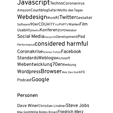
Javascript
Techno
Coronavirus
Amazon
Couchblog
Safari
Motto des Tages
Webdesign
Twitter
KI
Gestaltet
Work
Film
90er
CDU
A11Y
Wahlen
Software
PHP
TV
YUI
Konferenz
Usability
SPD
Netlabel
Netflix
Social Media
iPad
Development
Design
iOS
considered harmful
Performance
Coronakrise
Facebook
Science Fiction
Standards
Weblogs
Microsoft
Webentwicklung
70er
Werbung
Browser
Wordpress
AFD
Web Zwo Null
Google
Podcast
Personen
Steve Jobs
Dave Winer
Christian Lindner
Friedrich Merz
Max Goldt
Millie Bobby Brown