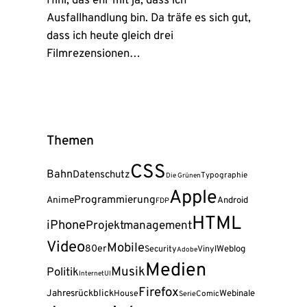
Hihi, das ehr mit ja, dass ich
Ausfallhandlung bin. Da träfe es sich gut,
dass ich heute gleich drei
Filmrezensionen…
Themen
CSS
Bahn
Datenschutz
Typographie
Die Grünen
Apple
Programmierung
Anime
Android
FDP
HTML
iPhone
Projektmanagement
Video
Mobile
80er
Weblog
Security
Vinyl
Adobe
Medien
Musik
Politik
Internet
UI
Firefox
Jahresrückblick
Webinale
House
Serie
Comic