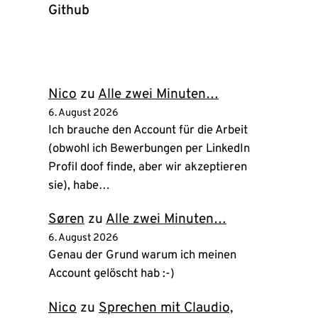
Github
(öffnet
in
neuem
Tab)
Nico
zu
Alle zwei Minuten…
6. August 2026
Ich brauche den Account für die Arbeit
(obwohl ich Bewerbungen per LinkedIn
Profil doof finde, aber wir akzeptieren
sie), habe…
Søren
zu
Alle zwei Minuten…
6. August 2026
Genau der Grund warum ich meinen
Account gelöscht hab :-)
Nico
zu
Sprechen mit Claudio,