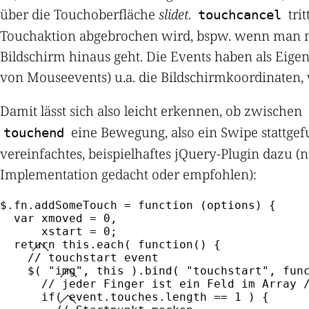
über die Touchoberfläche
slidet
.
trit
touchcancel
Touchaktion abgebrochen wird, bspw. wenn man m
Bildschirm hinaus geht. Die Events haben als Eige
von Mouseevents) u.a. die Bildschirmkoordinaten, 
Damit lässt sich also leicht erkennen, ob zwischen
eine Bewegung, also ein Swipe stattgef
touchend
vereinfachtes, beispielhaftes jQuery-Plugin dazu (nu
Implementation gedacht oder empfohlen):
$
.
fn
.
addSomeTouch
=
function
(
options
)
{
var
 xmoved 
=
0
,
      xstart 
=
0
;
return
this
.
each
(
function
(
)
{
// touchstart event
$
(
"img"
,
this
)
.
bind
(
"touchstart"
,
fun
// jeder Finger ist ein Feld im Array 
if
(
 event
.
touches
.
length 
==
1
)
{