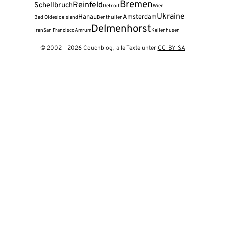
Bremen
Reinfeld
Schellbruch
Detroit
Wien
Ukraine
Hanau
Amsterdam
Bad Oldesloe
Island
Benthullen
Delmenhorst
Iran
San Francisco
Amrum
Kellenhusen
© 2002 - 2026 Couchblog, alle Texte unter
CC-BY-SA