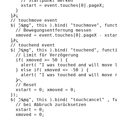
// Startpunkt merken
        xstart 
=
 event
.
touches
[
0
]
.
pageX
;
}
}
)
;
// touchmove event
$
(
"img"
,
this
)
.
bind
(
"touchmove"
,
func
// Bewegungsentfernung messen
      xmoved 
=
 event
.
touches
[
0
]
.
pageX 
-
 xsta
}
)
;
// touchend event
$
(
"img"
,
this
)
.
bind
(
"touchend"
,
funct
// Limit für Verzögerung
if
(
 xmoved 
>=
50
)
{
alert
(
"I was touched and will move 
}
else
if
(
 xmoved 
<=
-
50
)
{
alert
(
"I was touched and will move 
}
// Reset
      xstart 
=
0
;
 xmoved 
=
0
;
}
)
;
$
(
"img"
,
this
)
.
bind
(
"touchcancel"
,
f
// bei Abbruch zurücksetzen
      xstart 
=
0
;
      xmoved 
=
0
;