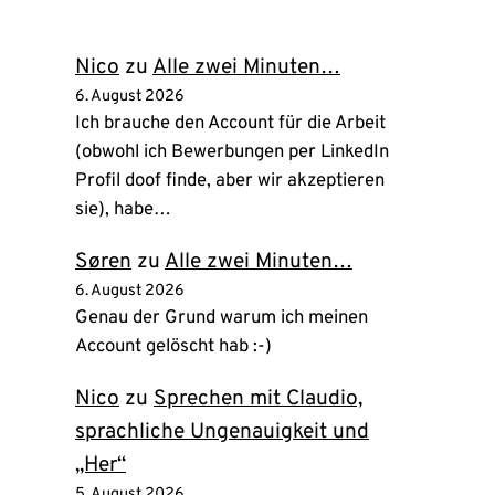
neuem
Tab)
Nico
zu
Alle zwei Minuten…
6. August 2026
Ich brauche den Account für die Arbeit
(obwohl ich Bewerbungen per LinkedIn
Profil doof finde, aber wir akzeptieren
sie), habe…
Søren
zu
Alle zwei Minuten…
6. August 2026
Genau der Grund warum ich meinen
Account gelöscht hab :-)
Nico
zu
Sprechen mit Claudio,
sprachliche Ungenauigkeit und
„Her“
5. August 2026