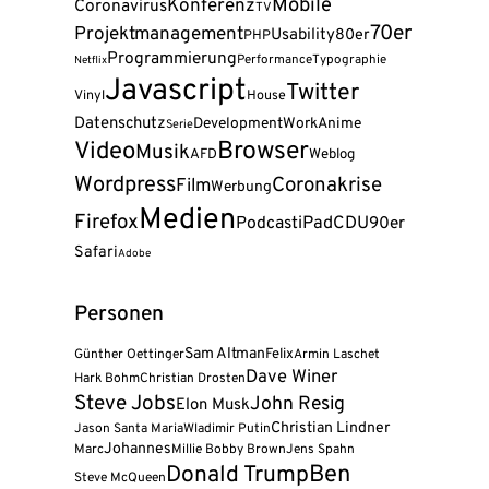
Mobile
Konferenz
Coronavirus
TV
70er
Projektmanagement
Usability
80er
PHP
Programmierung
Performance
Typographie
Netflix
Javascript
Twitter
Vinyl
House
Datenschutz
Development
Work
Anime
Serie
Video
Browser
Musik
AFD
Weblog
Wordpress
Coronakrise
Film
Werbung
Medien
Firefox
Podcast
iPad
CDU
90er
Safari
Adobe
Personen
Sam Altman
Felix
Günther Oettinger
Armin Laschet
Dave Winer
Hark Bohm
Christian Drosten
Steve Jobs
John Resig
Elon Musk
Christian Lindner
Jason Santa Maria
Wladimir Putin
Johannes
Marc
Millie Bobby Brown
Jens Spahn
Donald Trump
Ben
Steve McQueen