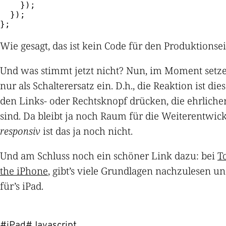
}
)
;
}
)
;
}
;
Wie gesagt, das ist kein Code für den Produktionsei
Und was stimmt jetzt nicht? Nun, im Moment setz
nur als Schalterersatz ein. D.h., die Reaktion ist di
den Links- oder Rechtsknopf drücken, die ehrliche
sind. Da bleibt ja noch Raum für die Weiterentwick
responsiv
ist das ja noch nicht.
Und am Schluss noch ein schöner Link dazu: bei
T
the iPhone
, gibt’s viele Grundlagen nachzulesen un
für’s iPad.
#iPad
#Javascript