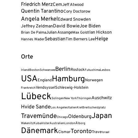
Friedrich Merz
Cem
Jeff Atwood
Quentin Tarantino
Cory Doctorow
Angela Merkel
Edward Snowden
David Bowie
Joe Biden
Jeffrey Zeldman
Julian Assange
Ian Hickson
Brian De Palma
Max Goldt
Helge
Sebastian
Tim Berners Lee
Hannes Wader
Orte
Berlin
Rostock
Irland
Boston
Schwansee
Fukushima
Lesbos
USA
Hamburg
England
Norwegen
Vendsyssel
Schleswig-Holstein
Frankreich
Lübeck
Auschwitz
Solingen
New York
Thüringen
Hvide Sande
Los Angeles
Italien
Kiel
Breitscheidplatz
Japan
Travemünde
Oldenburg
Chicago
Wakenitz
Kuba
Alster
Australien
London
Ålborg
Dänemark
Toronto
Cismar
Trave
Israel