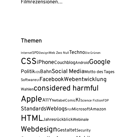
Filmrezensionen…
Themen
Techno
SPD
Web Zwo Null
Internet
Design
Die Grünen
CSS
Google
iPhone
Couchblog
Android
Social Media
Politik
Bahn
Motto des Tages
iOS
Facebook
Webentwicklung
Software
UI
considered harmful
Wahlen
Apple
KI
A11Y
Netlabel
Comic
Science Fiction
FDP
Standards
Weblogs
Amazon
Microsoft
YUI
HTML
Jahresrückblick
Webinale
Webdesign
Gestaltet
Security