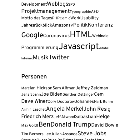
Weblogs
Development
SPD
Projektmanagement
AFD
Typographie
Usability
Motto des Tages
Work
PHP
Comic
Politik
Konferenz
Amazon
Jahresrückblick
TV
HTML
Google
Coronavirus
Webinale
Javascript
Programmierung
Adobe
Twitter
Musik
Internet
Personen
Ian Hickson
Sam Altman
Jeffrey Zeldman
Marc
Joe Biden
Cem
Jens Spahn
Günther Oettinger
Dave Winer
Cory Doctorow
Johannes
Hark Bohm
Angela Merkel
John Resig
Armin Laschet
Friedrich Merz
Helge
Sebastian
Jeff Atwood
Ben
Donald Trump
David Bowie
Max Goldt
Steve Jobs
Tim Berners Lee
Julian Assange