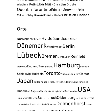
Steve McQueen
Brian De Palma
Jason Santa Maria
Elon Musk
Wladimir Putin
Christian Drosten
Quentin Tarantino
Edward Snowden
Felix
Christian Lindner
Millie Bobby Brown
Hannes Wader
Orte
Hvide Sande
Norwegen
Solingen
Kiel
Alster
Dänemark
Berlin
Vendsyssel
Lübeck
Bremen
Reinfeld
Benthullen
Hamburg
England
Trave
Wakenitz
Island
London
Toronto
Schleswig-Holstein
Cismar
Kuba
Lesbos
Iran
Japan
Kellenhusen
Israel
Breitscheidplatz
San Francisco
USA
Hanau
Los Angeles
Chicago
Ålborg
Amrum
Schwansee
Oldenburg
Schellbruch
Fukushima
Boston
New York
Detroit
Delmenhorst
Italien
Wien
Frankreich
Bad Oldesloe
Irland