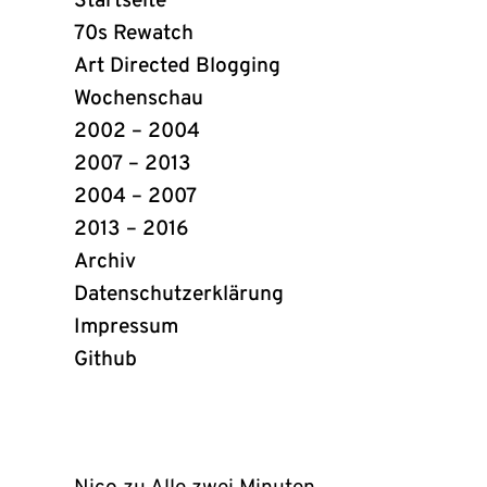
Startseite
Links
70s Rewatch
Art Directed Blogging
Wochenschau
2002 – 2004
2007 – 2013
2004 – 2007
2013 – 2016
Archiv
Datenschutzerklärung
Impressum
Github
(öffnet
in
neuem
Tab)