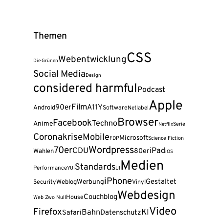
Themen
CSS
Webentwicklung
Die Grünen
Social Media
Design
considered harmful
Podcast
Apple
Film
90er
A11Y
Android
Software
Netlabel
Browser
Facebook
Techno
Anime
Serie
Netflix
Coronakrise
Mobile
Microsoft
FDP
Science Fiction
Wordpress
70er
CDU
iPad
80er
Wahlen
iOS
Medien
Standards
Performance
YUI
UI
iPhone
Gestaltet
Weblog
Werbung
Security
Vinyl
Webdesign
Couchblog
House
Web Zwo Null
Video
Firefox
KI
Bahn
Safari
Datenschutz