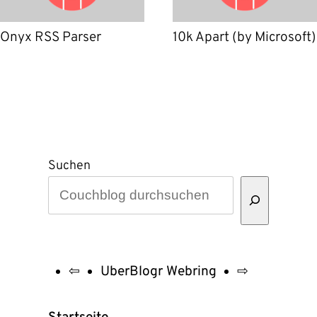
Onyx RSS Parser
10k Apart (by Microsoft)
Suchen
⇦
UberBlogr Webring
⇨
UberBlogr
Webring