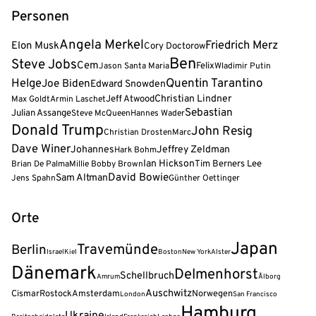
Personen
Angela Merkel
Friedrich Merz
Elon Musk
Cory Doctorow
Ben
Steve Jobs
Cem
Felix
Jason Santa Maria
Wladimir Putin
Helge
Quentin Tarantino
Joe Biden
Edward Snowden
Jeff Atwood
Christian Lindner
Max Goldt
Armin Laschet
Sebastian
Julian Assange
Steve McQueen
Hannes Wader
Donald Trump
John Resig
Christian Drosten
Marc
Dave Winer
Johannes
Jeffrey Zeldman
Hark Bohm
Ian Hickson
Tim Berners Lee
Brian De Palma
Millie Bobby Brown
David Bowie
Sam Altman
Jens Spahn
Günther Oettinger
Orte
Japan
Travemünde
Berlin
Israel
Kiel
Boston
New York
Alster
Dänemark
Delmenhorst
Schellbruch
Amrum
Ålborg
Auschwitz
Cismar
Rostock
Amsterdam
Norwegen
London
San Francisco
Hamburg