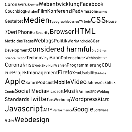
Webentwicklung
Facebook
Coronavirus
Netflix
Film
Konferenz
iPad
Couchblog
Amazon
Netlabel
Internet
CSS
Medien
Gestaltet
House
Typographie
TV
Serie
Design
HTML
Browser
70er
iPhone
Security
UI
Weblogs
Politik
80er
Motto des Tages
Work
Android
considered harmful
Development
Die Grünen
Techno
Bahn
Datenschutz
Webinale
Vinyl
Science Fiction
FDP
Coronakrise
Programmierung
CDU
Wahlen
Web Zwo Null
Firefox
Projektmanagement
Usability
PHP
YUI
Adobe
Apple
Video
Mobile
Podcast
Safari
Jahresrückblick
Social Media
Musik
Microsoft
Anime
Weblog
Comic
SPD
Twitter
Wordpress
Standards
KI
Werbung
AFD
iOS
Javascript
Google
A11Y
Software
Performance
Webdesign
90er