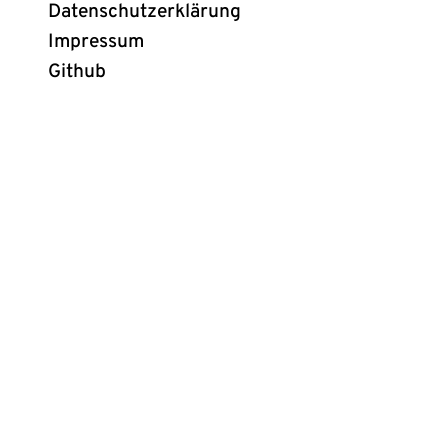
Datenschutzerklärung
Impressum
Github
(öffnet
in
neuem
Tab)