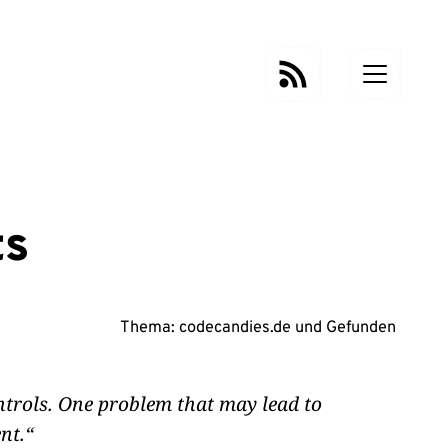
ts
Thema:
codecandies.de
und
Gefunden
ntrols. One problem that may lead to
nt.