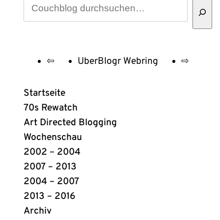
⇦
UberBlogr Webring
⇨
UberBlogr
Webring
Startseite
Links
70s Rewatch
Art Directed Blogging
Wochenschau
2002 – 2004
2007 – 2013
2004 – 2007
2013 – 2016
Archiv