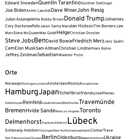
Quentin Tarantino
Edward Snowden
Günther Oettinger
John Resig
Dave Winer
Joe Biden
Armin Laschet
Donald Trump
Julian Assange
Johannes
Millie Bobby Brown
Cory Doctorow
Felix
Ian Hickson
Tim Berners Lee
Jason Santa Maria
Helge
Marc
Steve McQueen
Max Goldt
Christian Drosten
Ben
Steve Jobs
Friedrich Merz
David Bowie
Jens Spahn
Cem
Elon Musk
Sam Altman
Christian Lindner
Hark Bohm
Sebastian
Jeffrey Zeldman
Wladimir Putin
Orte
Norwegen
Amsterdam
Rostock
Solingen
London
Israel
Alster
Hamburg
Japan
Schellbruch
Vendsyssel
Hanau
Travemünde
Reinfeld
Kellenhusen
Kuba
Kiel
Island
Benthullen
Bremen
Toronto
Hvide Sande
Wien
Los Angeles
Lübeck
Delmenhorst
Frankreich
Detroit
Schleswig-Holstein
Cismar
Trave
Thüringen
New York
Schwansee
Italien
Berlin
Oldenburg
Ukraine
San Francisco
Iran
Chicago
Wakenitz
Amrum