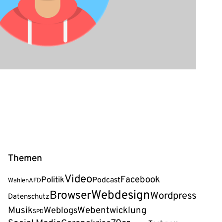
Themen
Video
Facebook
Politik
Podcast
Wahlen
AFD
Webdesign
Browser
Wordpress
Datenschutz
Musik
Webentwicklung
Weblogs
SPD