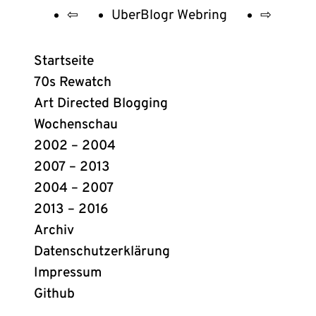
⇦
UberBlogr Webring
⇨
UberBlogr
Webring
Startseite
Links
70s Rewatch
Art Directed Blogging
Wochenschau
2002 – 2004
2007 – 2013
2004 – 2007
2013 – 2016
Archiv
Datenschutzerklärung
Impressum
Github
(öffnet
in