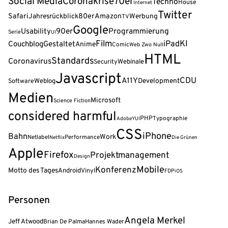
Social Media
Coronakrise
70er
Techno
House
Internet
Twitter
Safari
80er
Amazon
Jahresrückblick
Werbung
TV
Google
90er
Programmierung
Usability
Serie
UI
Film
KI
iPad
Couchblog
Gestaltet
Anime
Comic
Web Zwo Null
HTML
Standards
Coronavirus
Webinale
Security
Javascript
A11Y
CDU
Weblog
Development
Software
Medien
Microsoft
Science Fiction
considered harmful
PHP
Typographie
Adobe
YUI
CSS
iPhone
Bahn
Work
Netlabel
Performance
Netflix
Die Grünen
Apple
Firefox
Projektmanagement
Design
Mobile
Konferenz
Motto des Tages
Android
Vinyl
FDP
iOS
Personen
Angela Merkel
Jeff Atwood
Brian De Palma
Hannes Wader