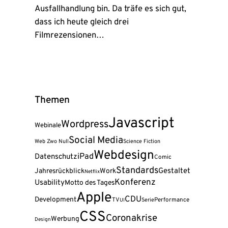
Ausfallhandlung bin. Da träfe es sich gut,
dass ich heute gleich drei
Filmrezensionen…
Themen
Javascript
Wordpress
Webinale
Social Media
Web Zwo Null
Science Fiction
Webdesign
iPad
Datenschutz
Comic
Standards
Gestaltet
Jahresrückblick
Work
Netflix
Konferenz
Usability
Motto des Tages
Apple
CDU
Development
TV
Serie
Performance
UI
CSS
Coronakrise
Werbung
Design