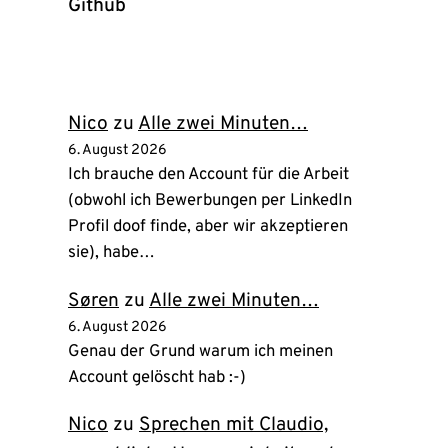
Github
(öffnet
in
neuem
Tab)
Nico
zu
Alle zwei Minuten…
6. August 2026
Ich brauche den Account für die Arbeit
(obwohl ich Bewerbungen per LinkedIn
Profil doof finde, aber wir akzeptieren
sie), habe…
Søren
zu
Alle zwei Minuten…
6. August 2026
Genau der Grund warum ich meinen
Account gelöscht hab :-)
Nico
zu
Sprechen mit Claudio,