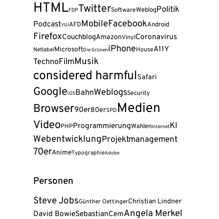
HTML
Twitter
Politik
Weblog
Software
FDP
Facebook
Mobile
Podcast
AFD
Android
YUI
Firefox
Coronavirus
Couchblog
Amazon
Vinyl
iPhone
A11Y
Microsoft
House
Netlabel
Die Grünen
Musik
Film
Techno
considered harmful
Safari
Google
Weblogs
Bahn
Security
iOS
Medien
Browser
90er
80er
SPD
Video
KI
Programmierung
Wahlen
PHP
Internet
Webentwicklung
Projektmanagement
70er
Anime
Typographie
Adobe
Personen
Steve Jobs
Christian Lindner
Günther Oettinger
Angela Merkel
David Bowie
Sebastian
Cem