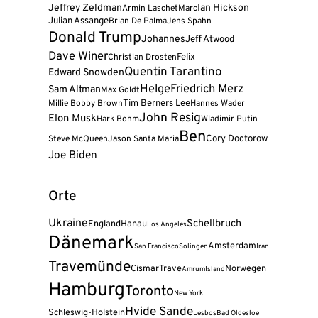
Jeffrey Zeldman
Ian Hickson
Armin Laschet
Marc
Julian Assange
Brian De Palma
Jens Spahn
Donald Trump
Johannes
Jeff Atwood
Dave Winer
Felix
Christian Drosten
Quentin Tarantino
Edward Snowden
Helge
Friedrich Merz
Sam Altman
Max Goldt
Tim Berners Lee
Millie Bobby Brown
Hannes Wader
John Resig
Elon Musk
Hark Bohm
Wladimir Putin
Ben
Cory Doctorow
Steve McQueen
Jason Santa Maria
Joe Biden
Orte
Ukraine
Schellbruch
England
Hanau
Los Angeles
Dänemark
Amsterdam
San Francisco
Solingen
Iran
Travemünde
Cismar
Trave
Norwegen
Amrum
Island
Hamburg
Toronto
New York
Hvide Sande
Schleswig-Holstein
Lesbos
Bad Oldesloe