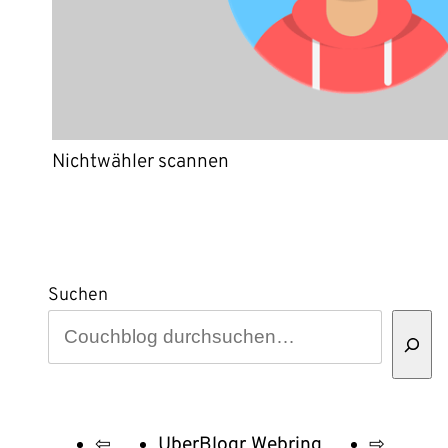
Nichtwähler scannen
Suchen
⇦
UberBlogr Webring
⇨