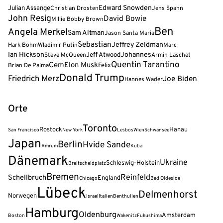
Julian Assange
Edward Snowden
Christian Drosten
Jens Spahn
John Resig
David Bowie
Millie Bobby Brown
Ben
Angela Merkel
Sam Altman
Jason Santa Maria
Sebastian
Jeffrey Zeldman
Hark Bohm
Wladimir Putin
Marc
Ian Hickson
Jeff Atwood
Johannes
Steve McQueen
Armin Laschet
Quentin Tarantino
Cem
Elon Musk
Felix
Brian De Palma
Donald Trump
Friedrich Merz
Joe Biden
Hannes Wader
Orte
Toronto
Rostock
Hanau
San Francisco
New York
Lesbos
Wien
Schwansee
Japan
Berlin
Hvide Sande
Amrum
Kuba
Dänemark
Ukraine
Schleswig-Holstein
Breitscheidplatz
Bremen
Reinfeld
Schellbruch
England
Chicago
Bad Oldesloe
Lübeck
Delmenhorst
Norwegen
Israel
Italien
Benthullen
Hamburg
Oldenburg
Amsterdam
Boston
Wakenitz
Fukushima