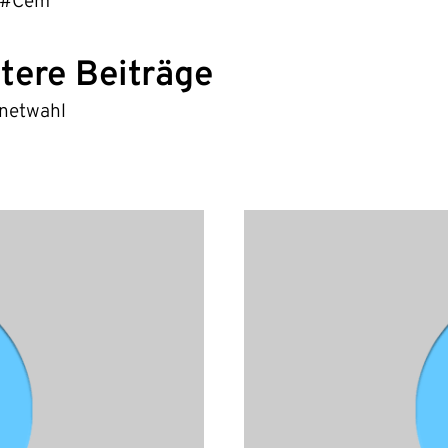
#Cem
tere Beiträge
rnetwahl