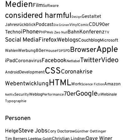
Medien
Film
Software
considered harmful
Gestaltet
Design
Podcast
CDU
90er
Jahresrückblick
Vinyl
Comic
Die Grünen
iPhone
Konferenz
Techno
Bahn
PHP
Web Zwo Null
TV
Social Media
Firefox
Weblogs
Couchblog
Microsoft
Apple
Browser
80er
Wahlen
Werbung
House
FDP
SPD
Video
Twitter
Facebook
iPad
Coronavirus
Netlabel
CSS
Coronakrise
Android
Development
HTML
Webentwicklung
Amazon
Work
Science Fiction
Google
70er
Weblog
Webinale
Security
Performance
Netflix
UI
Typographie
Personen
Steve Jobs
Helge
Cory Doctorow
Günther Oettinger
Dave Winer
Tim Berners Lee
Christian Lindner
Max Goldt