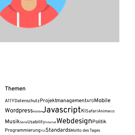
Themen
Mobile
Projektmanagement
A11Y
Datenschutz
AFD
Javascript
Wordpress
KI
Safari
Anime
Adobe
iOS
Webdesign
Musik
Politik
Usability
Serie
Internet
Standards
Programmierung
Motto des Tages
YUI