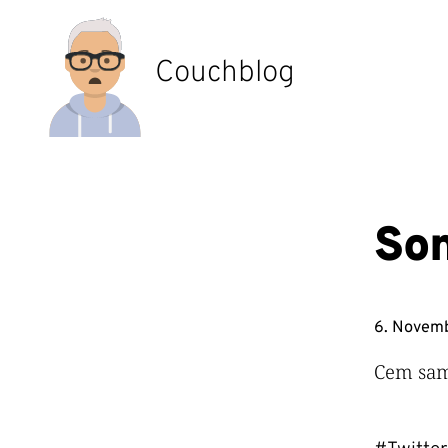
Zum
Inhalt
springen
Couchblog
So
6. Novem
Cem sam