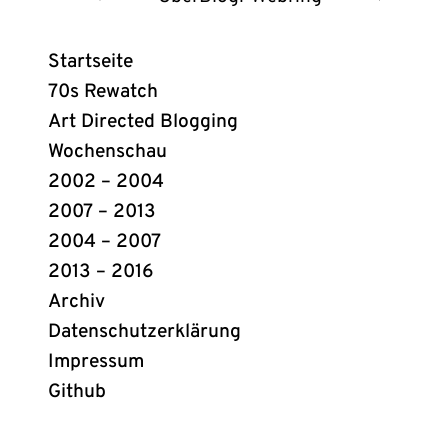
UberBlogr
Webring
Startseite
Links
70s Rewatch
Art Directed Blogging
Wochenschau
2002 – 2004
2007 – 2013
2004 – 2007
2013 – 2016
Archiv
Datenschutzerklärung
Impressum
Github
(öffnet
in