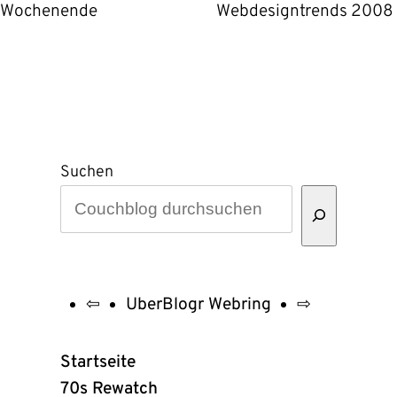
Wochenende
Webdesigntrends 2008
Suchen
⇦
UberBlogr Webring
⇨
UberBlogr
Webring
Startseite
Links
70s Rewatch