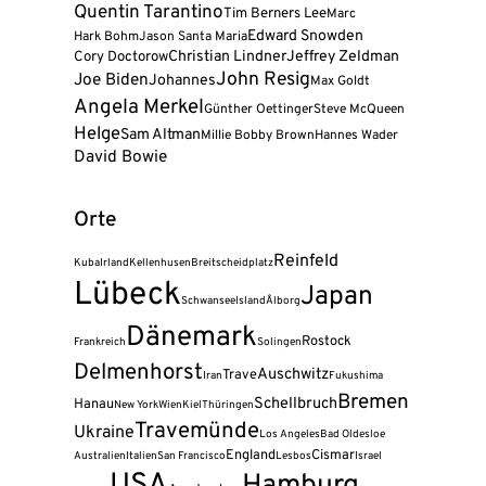
Quentin Tarantino
Tim Berners Lee
Marc
Edward Snowden
Hark Bohm
Jason Santa Maria
Cory Doctorow
Christian Lindner
Jeffrey Zeldman
John Resig
Joe Biden
Johannes
Max Goldt
Angela Merkel
Günther Oettinger
Steve McQueen
Helge
Sam Altman
Millie Bobby Brown
Hannes Wader
David Bowie
Orte
Reinfeld
Kuba
Irland
Kellenhusen
Breitscheidplatz
Lübeck
Japan
Schwansee
Island
Ålborg
Dänemark
Rostock
Frankreich
Solingen
Delmenhorst
Auschwitz
Trave
Iran
Fukushima
Bremen
Schellbruch
Hanau
New York
Wien
Kiel
Thüringen
Travemünde
Ukraine
Los Angeles
Bad Oldesloe
England
Cismar
Australien
Italien
San Francisco
Lesbos
Israel