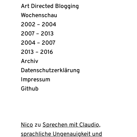
Art Directed Blogging
Wochenschau
2002 – 2004
2007 – 2013
2004 – 2007
2013 – 2016
Archiv
Datenschutzerklärung
Impressum
Github
(öffnet
in
neuem
Tab)
Nico
zu
Sprechen mit Claudio,
sprachliche Ungenauigkeit und