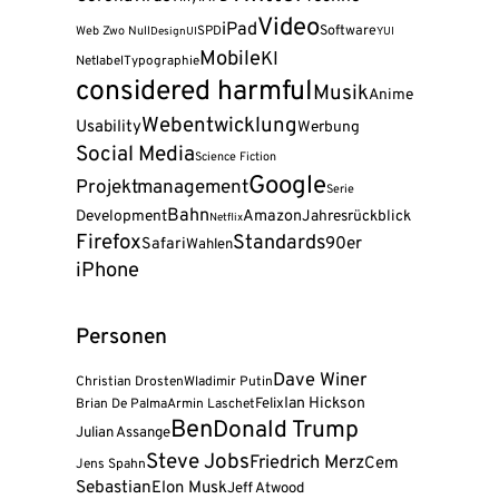
Video
iPad
Software
Web Zwo Null
SPD
Design
UI
YUI
Mobile
KI
Netlabel
Typographie
considered harmful
Musik
Anime
Webentwicklung
Usability
Werbung
Social Media
Science Fiction
Google
Projektmanagement
Serie
Bahn
Amazon
Development
Jahresrückblick
Netflix
Firefox
Standards
90er
Safari
Wahlen
iPhone
Personen
Dave Winer
Christian Drosten
Wladimir Putin
Felix
Ian Hickson
Brian De Palma
Armin Laschet
Ben
Donald Trump
Julian Assange
Steve Jobs
Friedrich Merz
Cem
Jens Spahn
Sebastian
Elon Musk
Jeff Atwood