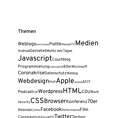
Themen
Medien
Weblogs
Politik
House
TV
Die Grünen
Gestaltet
Android
Motto des Tages
Javascript
Couchblog
Programmierung
80er
Microsoft
Internet
iOS
Coronakrise
Datenschutz
Weblog
Apple
Webdesign
A11Y
PHP
Adobe
HTML
Wordpress
Podcast
CDU
Work
FDP
CSS
Browser
70er
Konferenz
Security
Facebook
Film
Webinale
Comic
Performance
Twitter
Coronavirus
Techno
AFD
Vinyl