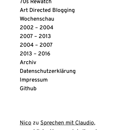
Links
70s Rewatch
Art Directed Blogging
Wochenschau
2002 – 2004
2007 – 2013
2004 – 2007
2013 – 2016
Archiv
Datenschutzerklärung
Impressum
Github
(öffnet
in
neuem
Tab)
Nico
zu
Sprechen mit Claudio,