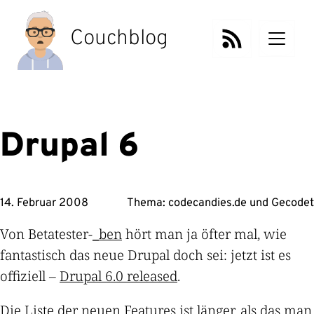
Zum
Inhalt
Couchblog
springen
Drupal 6
14. Februar 2008
Thema:
codecandies.de
und
Gecodet
Von Betatester-
_ben
hört man ja öfter mal, wie
fantastisch das neue Drupal doch sei: jetzt ist es
offiziell –
Drupal 6.0 released
.
Die Liste der neuen Features ist länger, als das man