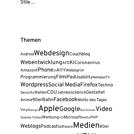
Stile…
Themen
Webdesign
Couchblog
Android
Webentwicklung
KI
Coronavirus
AFD
iPhone
A11Y
Amazon
Weblog
FDP
UI
Film
Programmierung
iPad
Usability
Netlabel
TV
Wordpress
Social Media
Firefox
Techno
CDU
Gestaltet
Wahlen
Jahresrückblick
Security
Facebook
90er
Bahn
Anime
Motto des Tages
Apple
Google
Video
Vinyl
Design
Die Grünen
Werbung
Microsoft
PHP
Science Fiction
YUI
Netflix
Medien
Weblogs
Podcast
80er
Software