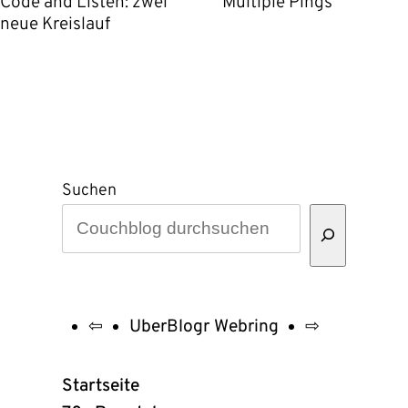
Code and Listen: zwei
Multiple Pings
neue Kreislauf
Suchen
⇦
UberBlogr Webring
⇨
UberBlogr
Webring
Startseite