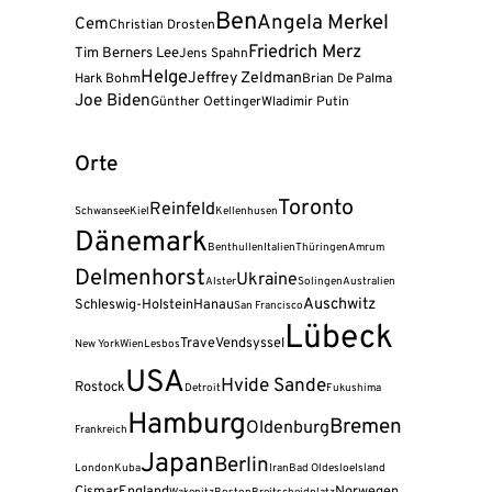
Ben
Angela Merkel
Cem
Christian Drosten
Friedrich Merz
Tim Berners Lee
Jens Spahn
Helge
Jeffrey Zeldman
Hark Bohm
Brian De Palma
Joe Biden
Günther Oettinger
Wladimir Putin
Orte
Toronto
Reinfeld
Schwansee
Kiel
Kellenhusen
Dänemark
Benthullen
Italien
Thüringen
Amrum
Delmenhorst
Ukraine
Alster
Solingen
Australien
Auschwitz
Schleswig-Holstein
Hanau
San Francisco
Lübeck
Trave
Vendsyssel
New York
Wien
Lesbos
USA
Hvide Sande
Rostock
Detroit
Fukushima
Hamburg
Bremen
Oldenburg
Frankreich
Japan
Berlin
London
Kuba
Iran
Bad Oldesloe
Island