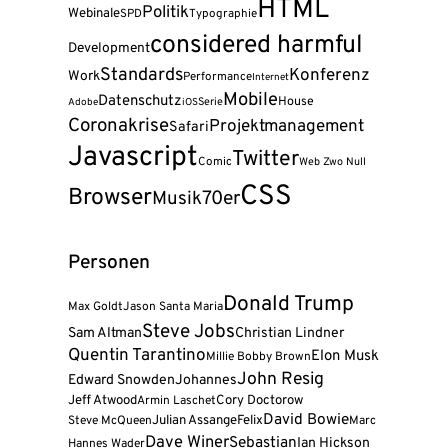
HTML
Politik
Webinale
SPD
Typographie
considered harmful
Development
Standards
Konferenz
Work
Performance
Internet
Mobile
Datenschutz
House
Serie
Adobe
iOS
Coronakrise
Projektmanagement
Safari
Javascript
Twitter
Comic
Web Zwo Null
CSS
Browser
Musik
70er
Personen
Donald Trump
Max Goldt
Jason Santa Maria
Steve Jobs
Sam Altman
Christian Lindner
Quentin Tarantino
Elon Musk
Millie Bobby Brown
John Resig
Edward Snowden
Johannes
Jeff Atwood
Cory Doctorow
Armin Laschet
David Bowie
Julian Assange
Felix
Steve McQueen
Marc
Dave Winer
Sebastian
Ian Hickson
Hannes Wader