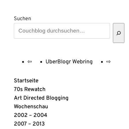
Suchen
⇦
UberBlogr Webring
⇨
UberBlogr
Webring
Startseite
Links
70s Rewatch
Art Directed Blogging
Wochenschau
2002 – 2004
2007 – 2013