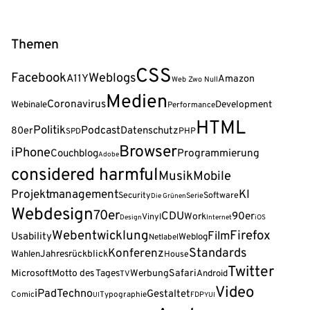
Themen
CSS
Facebook
Weblogs
A11Y
Amazon
Web Zwo Null
Medien
Coronavirus
Webinale
Development
Performance
HTML
Politik
Podcast
80er
Datenschutz
PHP
SPD
Browser
iPhone
Programmierung
Couchblog
Adobe
considered harmful
Musik
Mobile
Projektmanagement
KI
Security
Software
Serie
Die Grünen
Webdesign
70er
CDU
90er
Work
Vinyl
Design
Internet
iOS
Webentwicklung
Firefox
Film
Usability
Weblog
Netlabel
Standards
Konferenz
Wahlen
Jahresrückblick
House
Twitter
Safari
Microsoft
Motto des Tages
Werbung
Android
TV
Video
iPad
Techno
Gestaltet
Comic
Typographie
FDP
UI
YUI