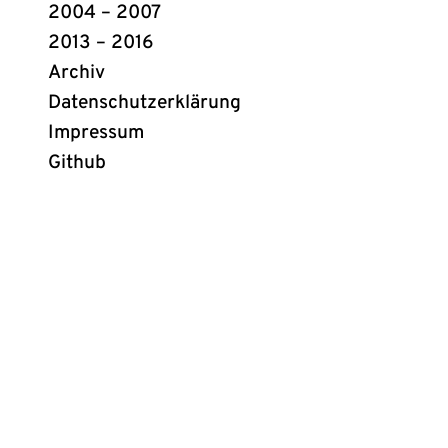
2004 – 2007
2013 – 2016
Archiv
Datenschutzerklärung
Impressum
Github
(öffnet
in
neuem
Tab)