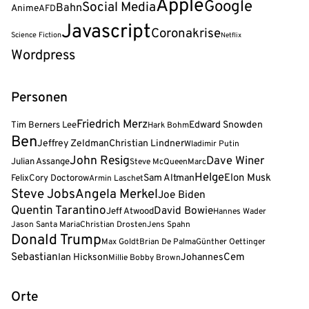
Apple
Google
Social Media
Bahn
Anime
AFD
Javascript
Coronakrise
Science Fiction
Netflix
Wordpress
Personen
Friedrich Merz
Tim Berners Lee
Edward Snowden
Hark Bohm
Ben
Jeffrey Zeldman
Christian Lindner
Wladimir Putin
John Resig
Dave Winer
Julian Assange
Steve McQueen
Marc
Helge
Elon Musk
Felix
Cory Doctorow
Sam Altman
Armin Laschet
Steve Jobs
Angela Merkel
Joe Biden
Quentin Tarantino
David Bowie
Jeff Atwood
Hannes Wader
Jason Santa Maria
Christian Drosten
Jens Spahn
Donald Trump
Max Goldt
Brian De Palma
Günther Oettinger
Sebastian
Cem
Ian Hickson
Johannes
Millie Bobby Brown
Orte