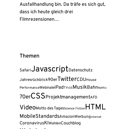
Ausfallhandlung bin. Da träfe es sich gut,
dass ich heute gleich drei
Filmrezensionen…
Themen
Javascript
Safari
Datenschutz
Twitter
90er
CDU
Jahresrückblick
House
Musik
iPad
Bahn
Webinale
Performance
TV
iOS
Netflix
CSS
70er
Projektmanagement
AFD
HTML
Video
Motto des Tages
Science Fiction
Mobile
Standards
Amazon
Werbung
Internet
KI
Coronavirus
Couchblog
Wahlen