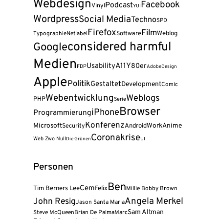
Webdesign
Facebook
Podcast
Vinyl
YUI
Wordpress
Social Media
Techno
SPD
Firefox
Film
Weblog
Software
Typographie
Netlabel
considered harmful
Google
Medien
A11Y
Usability
80er
FDP
Adobe
Design
Apple
Politik
Gestaltet
Development
Comic
Webentwicklung
Weblogs
PHP
Serie
Browser
iPhone
Programmierung
Konferenz
Microsoft
Android
Work
Anime
Security
Coronakrise
Web Zwo Null
Die Grünen
UI
Personen
Ben
Cem
Tim Berners Lee
Felix
Millie Bobby Brown
Angela Merkel
John Resig
Jason Santa Maria
Sam Altman
Steve McQueen
Brian De Palma
Marc