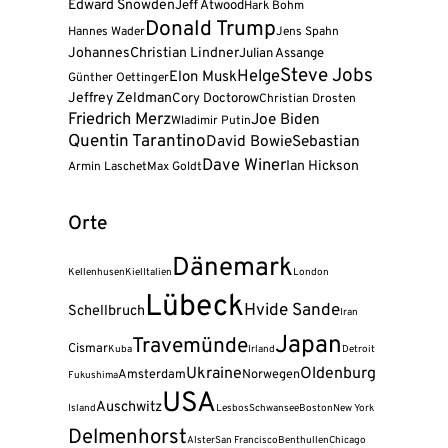
Edward Snowden
Jeff Atwood
Hark Bohm
Donald Trump
Hannes Wader
Jens Spahn
Johannes
Christian Lindner
Julian Assange
Steve Jobs
Helge
Elon Musk
Günther Oettinger
Jeffrey Zeldman
Cory Doctorow
Christian Drosten
Friedrich Merz
Joe Biden
Wladimir Putin
Quentin Tarantino
David Bowie
Sebastian
Dave Winer
Ian Hickson
Armin Laschet
Max Goldt
Orte
Dänemark
Kellenhusen
Kiel
Italien
London
Lübeck
Hvide Sande
Schellbruch
Iran
Japan
Travemünde
Cismar
Kuba
Irland
Detroit
Ukraine
Oldenburg
Amsterdam
Norwegen
Fukushima
USA
Auschwitz
Island
Lesbos
Schwansee
Boston
New York
Delmenhorst
Alster
San Francisco
Benthullen
Chicago