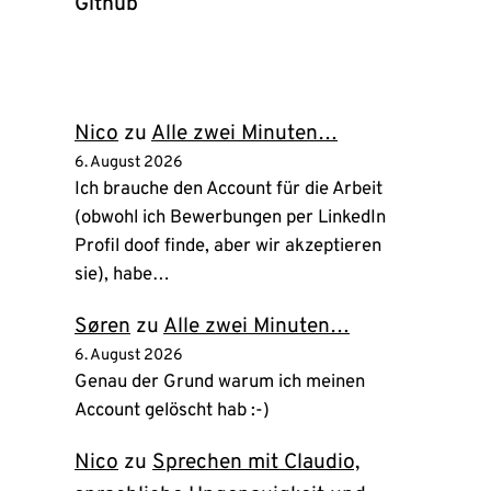
Github
(öffnet
in
neuem
Tab)
Nico
zu
Alle zwei Minuten…
6. August 2026
Ich brauche den Account für die Arbeit
(obwohl ich Bewerbungen per LinkedIn
Profil doof finde, aber wir akzeptieren
sie), habe…
Søren
zu
Alle zwei Minuten…
6. August 2026
Genau der Grund warum ich meinen
Account gelöscht hab :-)
Nico
zu
Sprechen mit Claudio,